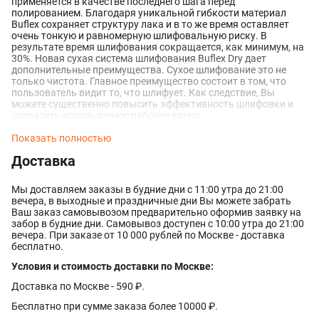
применяется в качестве последнего шага перед
полированием. Благодаря уникальной гибкости материал
Buflex сохраняет структуру лака и в то же время оставляет
очень тонкую и равномерную шлифовальную риску. В
результате время шлифования сокращается, как минимум, на
30%. Новая сухая система шлифования Buflex Dry дает
дополнительные преимущества. Сухое шлифование это не
только чистота. Главное преимущество состоит в том, что
пользователь видит то, что шлифует. Как следствие, Вы
можете существенно повысить эффективность шлифовки и
сократить используемое рабочее время.
Показать полностью
Доставка
Оставить заявку
Данные формы отправлены
Мы доставляем заказы в будние дни с 11:00 утра до 21:00
вечера, в выходные и праздничные дни Вы можете забрать
Ваш заказ самовывозом предварительно оформив заявку на
Ваше имя
забор в будние дни. Самовывоз доступен с 10:00 утра до 21:00
Оставить заявку
Данные формы отправлены
вечера. При заказе от 10 000 рублей по Москве - доставка
бесплатно.
Купить в 1 клик
Данные формы отправлены
Заказать звонок
Данные формы отправлены
Ваше имя
Условия и стоимость доставки по Москве:
Телефон
Оставьте заявку, и наш менеджер свяжется с вами в
Доставка по Москве - 590 ₽.
ближайшее время
Ваше имя
Бесплатно при сумме заказа более 10000 ₽.
Ваше имя
Телефон
Комментарий