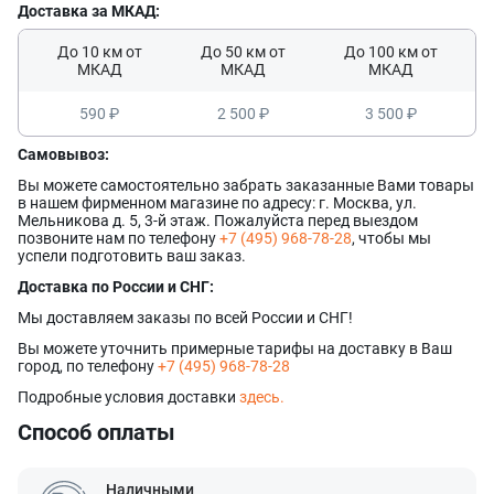
Доставка за МКАД:
Ваш номер телефона
Ваш номер телефона
До 10 км от
До 50 км от
До 100 км от
Комментарий
МКАД
МКАД
МКАД
Соглашаюсь на обработку
персональных данных
Прикрепить фото
590 ₽
2 500 ₽
3 500 ₽
Соглашаюсь на обработку
персональных данных
Наш менеджер свяжется с вами
Нажимая кнопку «Отправить», я даю согласие на получение информации об
Наш менеджер свяжется с вами
в ближайшее время!
Самовывоз:
оформлении и получении заказа,
согласие на обработку персональных
Форматы файлов: .jpg, .png. Максимальный размер файла - 10 МБ.
Отправить
в ближайшее время!
Максимум 8 файлов
Наш менеджер свяжется с вами
Отправить
Вы можете самостоятельно забрать заказанные Вами товары
Нажимая кнопку «Отправить», я даю согласие на получение информации об
в ближайшее время!
в нашем фирменном магазине по адресу: г. Москва, ул.
оформлении и получении заказа,
согласие на обработку персональных
Отправить
данных
Мельникова д. 5, 3-й этаж. Пожалуйста перед выездом
позвоните нам по телефону
+7 (495) 968-78-28
, чтобы мы
Наш менеджер свяжется с вами
успели подготовить ваш заказ.
в ближайшее время!
Отправить
Доставка по России и СНГ:
Мы доставляем заказы по всей России и СНГ!
Вы можете уточнить примерные тарифы на доставку в Ваш
город, по телефону
+7 (495) 968-78-28
Подробные условия доставки
здесь.
Способ оплаты
Наличными