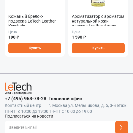
Наш менеджер свяжется с вами в ближа
Отправить
Кожаный брелок-
Ароматизатор с ароматом
подвеска LeTech Leather
натуральной кожи
Keychain
классик Leather Aroma
Classic
Цена
Цена
190 ₽
1 590 ₽
Купить
Купить
+7 (495) 968-78-28
Головной офис
Контактный центр
г. Москва ул. Мельникова, д. 5, 3-й этаж.
ПН-ПТ с 10:00 до 19:00
ПН-ПТ с 10:00 до 19:00
Подписаться на новости
Адрес подписки успешно добавлен