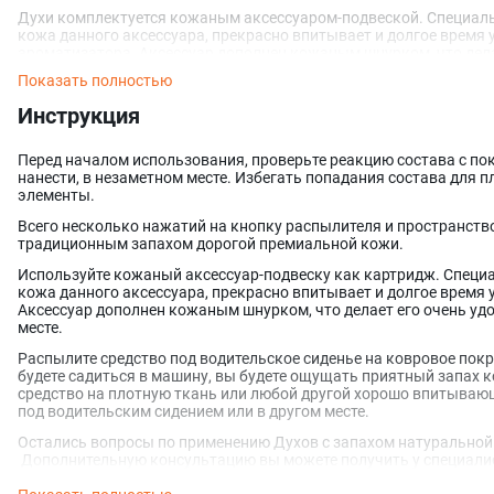
Духи комплектуется кожаным аксессуаром-подвеской. Специал
кожа данного аксессуара, прекрасно впитывает и долгое время 
ароматизатора. Аксессуар дополнен кожаным шнурком, что дела
подвешивания в любом месте.
Показать полностью
Ароматизатор с запахом натуральной кожи Leather Aroma Class
Инструкция
идеально подходит для:
Салона Автомобиля;
Перед началом использования, проверьте реакцию состава с пок
Кожаных сумок;
нанести, в незаметном месте. Избегать попадания состава для 
Дома;
элементы.
Торгового помещения;
Офиса.
Всего несколько нажатий на кнопку распылителя и пространств
традиционным запахом дорогой премиальной кожи.
Дополнительные консультации о Средствах по уходу за кожаны
получить у специалистов и менеджеров нашей компании LeTech.
Используйте кожаный аксессуар-подвеску как картридж. Специ
кожа данного аксессуара, прекрасно впитывает и долгое время 
При использовании нашего продукта крайне важно следовать и
Аксессуар дополнен кожаным шнурком, что делает его очень у
гарантирует не только эффективное применение, но и вашу без
месте.
нанесением состава рекомендуется протестировать его на небол
позволит убедиться в отсутствии нежелательных реакций и пров
Распылите средство под водительское сиденье на ковровое покр
вашем комфорте и безопасности, поэтому настоятельно рекомен
будете садиться в машину, вы будете ощущать приятный запах 
важные рекомендации.
средство на плотную ткань или любой другой хорошо впитывающ
под водительским сидением или в другом месте.
Остались вопросы по применению Духов с запахом натуральной к
Дополнительную консультацию вы можете получить у специали