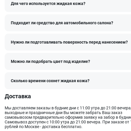
свойства);
Для чего используется жидкая кожа?
высокой устойчивостью к истиранию и температурам (кра
растрескивается, не вымывается и долго сохраняет насыщ
Как выбрать правильный оттенок
Подходит ли средство для автомобильного салона?
Цветопередача может отличаться в зависимости от устройства, 
котором вы просматриваете каталог. При выборе оттенка мы
рекомендуем отталкиваться от кода каталога RAL. Например, Ха
Нужно ли подготавливать поверхность перед нанесением?
каталога LeTech соответствует оттенку RAL 6014 Yellow olive. Пр
формулу конкретного оттенка можно
на странице каталога
.
Если вы не уверены, какой именно оттенок вам нужен или не на
нужный в готовых наборах, мы рекомендуем обратиться к наши
Можно ли подобрать цвет под изделие?
специалистам
для индивидуального подбора цвета
.
Состав идеально подходит для окрашивания:
Сколько времени сохнет жидкая кожа?
автомобильной кожи,
мебельной кожи,
обуви и одежды из кожи,
Доставка
кожгалантереи.
Особенности состава
Мы доставляем заказы в будние дни с 11:00 утра до 21:00 вечера,
Оставить заявку
Данные формы отправлены
выходные и праздничные дни Вы можете забрать Ваш заказ
Жидкая кожа хаки набор для покраски Leather Colour Restorer Kh
самовывозом предварительно оформив заявку на забор в будние
продукт All-in-One («все в одном») с восстанавливающим эффект
Самовывоз доступен с 10:00 утра до 21:00 вечера. При заказе от 
который подойдет для крашеной натуральной кожи, винила и э
Ваше имя
Оставить заявку
Данные формы отправлены
рублей по Москве - доставка бесплатно.
Продукт уже готов к использованию, поэтому идеален для