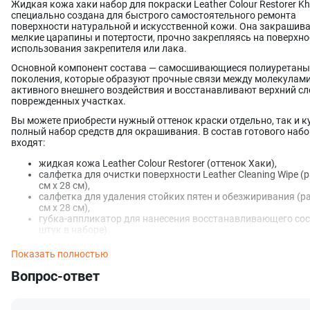
Жидкая кожа хаки набор для покраски Leather Colour Restorer Kh
специально создана для быстрого самостоятельного ремонта
поверхности натуральной и искусственной кожи. Она закрашив
мелкие царапины и потертости, прочно закрепляясь на поверхно
использования закрепителя или лака.
Основной компонент состава — самосшивающиеся полиуретаны
поколения, которые образуют прочные связи между молекулами
активного внешнего воздействия и восстанавливают верхний сл
поврежденных участках.
Вы можете приобрести нужный оттенок краски отдельно, так и к
полный набор средств для окрашивания. В состав готового наб
входят:
жидкая кожа Leather Colour Restorer (оттенок Хаки),
салфетка для очистки поверхности Leather Cleaning Wipe (
см x 28 см),
салфетка для удаления стойких пятен и обезжиривания (р
см x 28 см),
губка-аппликатор для нанесения восстанавливающего сос
штук в наборе).
Средство для ремонта и восстановления кожи отличается:
Показать полностью
повышенной укрывистостью (расход краски для окрашив
Вопрос-ответ
одного автомобильного сиденья примерно 60 мл);
превосходной эластичностью и гибкостью (сохраняет
оригинальную текстуру кожи, тактильные ощущения и дру