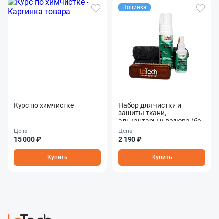
Новинка
Курс по химчистке
Набор для чистки и
защиты ткани,
алькантары и велюра (без
коробки) Fabric &
Цена
Цена
Alcantara Care Combo
15 000 ₽
2 190 ₽
Купить
Купить