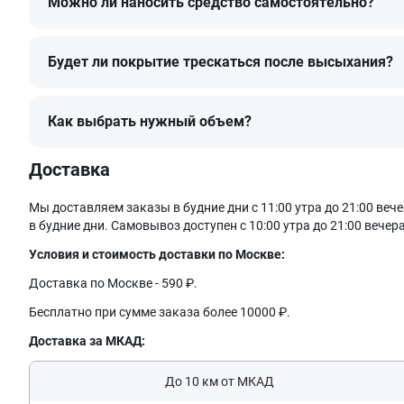
Можно ли наносить средство самостоятельно?
Жидкая кожа лиловая набор для покраски Leather Colour Resto
натуральной кожи, винила и экокожи. Продукт уже готов к и
Будет ли покрытие трескаться после высыхания?
Заколерованный в оттенок Лиловый состав содержит адгези
получать надежный результат и высокие органолептические 
Как выбрать нужный объем?
ВАЖНО! Средство не подходит для ремонта сложных поврежден
рекомендуем дополнительно к краске использовать ремонтн
Доставка
При использовании нашего продукта крайне важно следовать 
нанесением состава рекомендуется протестировать его на неб
заботимся о вашем комфорте и безопасности, поэтому настоя
Мы доставляем заказы в будние дни с 11:00 утра до 21:00 в
в будние дни. Самовывоз доступен с 10:00 утра до 21:00 вечера
Условия и стоимость доставки по Москве:
Доставка по Москве - 590 ₽.
Бесплатно при сумме заказа более 10000 ₽.
Доставка за МКАД:
До 10 км от МКАД