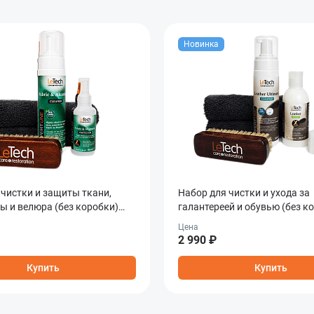
Новинка
 чистки и защиты ткани,
Набор для чистки и ухода за
ы и велюра (без коробки)
галантереей и обувью (без к
lcantara Care Combo
Leather Care Combo
Цена
2 990 ₽
Купить
Купить