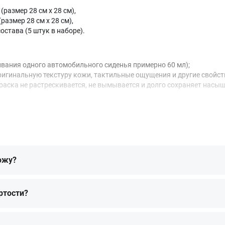
(размер 28 см x 28 см),
азмер 28 см x 28 см),
става (5 штук в наборе).
вания одного автомобильного сиденья примерно 60 мл);
игинальную текстуру кожи, тактильные ощущения и другие свойст
аска не растрескивается, не вымывается и долго сохраняет насыщ
а, на котором вы просматриваете каталог. При выборе оттенка мы
 RAL 4003 Heather violet. Проверить формулу конкретного оттенка
 нашли нужный в готовых наборах, мы рекомендуем обратиться к н
ожу?
ртости?