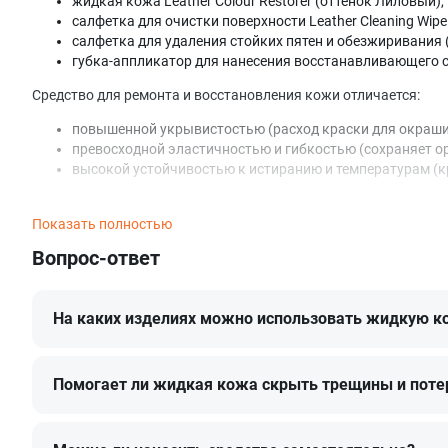
жидкая кожа Leather Colour Restorer (оттенок Лиловый),
салфетка для очистки поверхности Leather Cleaning Wipe 
салфетка для удаления стойких пятен и обезжиривания (р
губка-аппликатор для нанесения восстанавливающего со
Средство для ремонта и восстановления кожи отличается:
повышенной укрывистостью (расход краски для окраши
превосходной эластичностью и гибкостью (сохраняет ор
высокой устойчивостью к истиранию и температурам (кр
Как выбрать правильный оттенок
Показать полностью
Цветопередача может отличаться в зависимости от устройств
Вопрос-ответ
Например, Лиловый из каталога LeTech соответствует оттенку
Если вы не уверены, какой именно оттенок вам нужен или не
На каких изделиях можно использовать жидкую к
Состав идеально подходит для окрашивания:
автомобильной кожи,
мебельной кожи,
Помогает ли жидкая кожа скрыть трещины и поте
обуви и одежды из кожи,
кожгалантереи.
Особенности состава