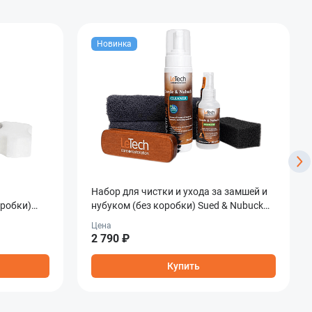
Новинка
Набор для чистки и ухода за замшей и
оробки)
нубуком (без коробки) Sued & Nubuck
Care Combo
Цена
2 790 ₽
Купить