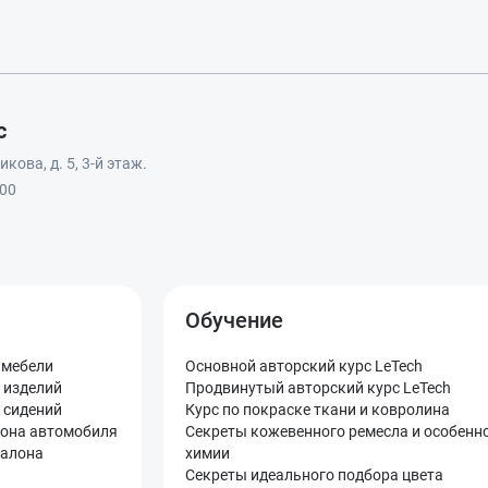
с
кова, д. 5, 3-й этаж.
:00
Обучение
 мебели
Основной авторский курс LeTech
 изделий
Продвинутый авторский курс LeTech
 сидений
Курс по покраске ткани и ковролина
лона автомобиля
Секреты кожевенного ремесла и особенн
салона
химии
Секреты идеального подбора цвета