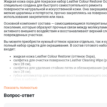
Жидкая кожа охра для покраски набор Leather Colour Restorer Oc
специально создана для быстрого самостоятельного ремонта
поверхности натуральной и искусственной кожи. Она закрашив
мелкие царапины и потертости, прочно закрепляясь на поверхно
использования закрепителя или лака.
Основной компонент состава — самосшивающиеся полиуретаны
поколения, которые образуют прочные связи между молекулами
активного внешнего воздействия и восстанавливают верхний сл
поврежденных участках.
Вы можете приобрести нужный оттенок краски отдельно, так и к
полный набор средств для окрашивания. В состав готового наб
входят:
жидкая кожа Leather Colour Restorer (оттенок Охра),
салфетка для очистки поверхности Leather Cleaning Wipe (
см x 28 см),
салфетка для удаления стойких пятен и обезжиривания (р
см x 28 см),
губка-аппликатор для нанесения восстанавливающего сос
штук в наборе).
Средство для ремонта и восстановления кожи отличается:
Показать полностью
повышенной укрывистостью (расход краски для окрашив
Вопрос-ответ
одного автомобильного сиденья примерно 60 мл);
превосходной эластичностью и гибкостью (сохраняет
оригинальную текстуру кожи, тактильные ощущения и дру