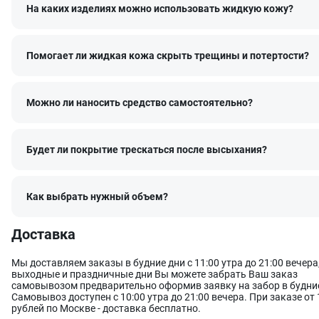
свойства);
На каких изделиях можно использовать жидкую кожу?
высокой устойчивостью к истиранию и температурам (кра
растрескивается, не вымывается и долго сохраняет насыщ
Как выбрать правильный оттенок
Помогает ли жидкая кожа скрыть трещины и потертости?
Цветопередача может отличаться в зависимости от устройства, 
котором вы просматриваете каталог. При выборе оттенка мы
рекомендуем отталкиваться от кода каталога RAL. Например, Ох
Можно ли наносить средство самостоятельно?
каталога LeTech соответствует оттенку RAL 1034 Pastel yellow. П
формулу конкретного оттенка можно
на странице каталога
.
Если вы не уверены, какой именно оттенок вам нужен или не на
нужный в готовых наборах, мы рекомендуем обратиться к наши
Будет ли покрытие трескаться после высыхания?
специалистам
для индивидуального подбора цвета
.
Состав идеально подходит для окрашивания:
Как выбрать нужный объем?
автомобильной кожи,
мебельной кожи,
обуви и одежды из кожи,
Доставка
кожгалантереи.
Особенности состава
Мы доставляем заказы в будние дни с 11:00 утра до 21:00 вечера,
Оставить заявку
Данные формы отправлены
выходные и праздничные дни Вы можете забрать Ваш заказ
Жидкая кожа охра для покраски набор Leather Colour Restorer Oc
самовывозом предварительно оформив заявку на забор в будние
продукт All-in-One («все в одном») с восстанавливающим эффект
Самовывоз доступен с 10:00 утра до 21:00 вечера. При заказе от 
который подойдет для крашеной натуральной кожи, винила и э
Ваше имя
Оставить заявку
Данные формы отправлены
рублей по Москве - доставка бесплатно.
Продукт уже готов к использованию, поэтому идеален для