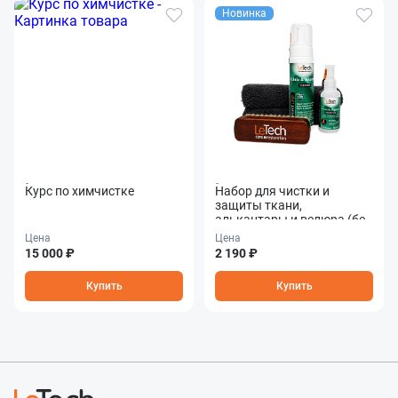
Новинка
Курс по химчистке
Набор для чистки и
защиты ткани,
алькантары и велюра (без
коробки) Fabric &
Цена
Цена
Alcantara Care Combo
15 000 ₽
2 190 ₽
Купить
Купить