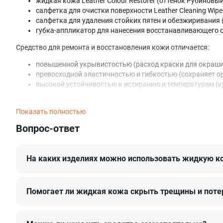
жидкая кожа Leather Colour Restorer (оттенок Рубиновый
салфетка для очистки поверхности Leather Cleaning Wipe 
салфетка для удаления стойких пятен и обезжиривания (р
губка-аппликатор для нанесения восстанавливающего со
Средство для ремонта и восстановления кожи отличается:
повышенной укрывистостью (расход краски для окраши
превосходной эластичностью и гибкостью (сохраняет ор
высокой устойчивостью к истиранию и температурам (кр
Как выбрать правильный оттенок
Показать полностью
Цветопередача может отличаться в зависимости от устройств
Вопрос-ответ
Например, Рубиновый из каталога LeTech соответствует оттен
Если вы не уверены, какой именно оттенок вам нужен или не
На каких изделиях можно использовать жидкую к
Состав идеально подходит для окрашивания:
автомобильной кожи,
мебельной кожи,
Помогает ли жидкая кожа скрыть трещины и поте
обуви и одежды из кожи,
кожгалантереи.
Особенности состава