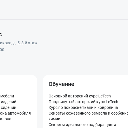
с
кова, д. 5, 3-й этаж.
:00
Обучение
 мебели
Основной авторский курс LeTech
 изделий
Продвинутый авторский курс LeTech
 сидений
Курс по покраске ткани и ковролина
лона автомобиля
Секреты кожевенного ремесла и особенн
салона
химии
Секреты идеального подбора цвета