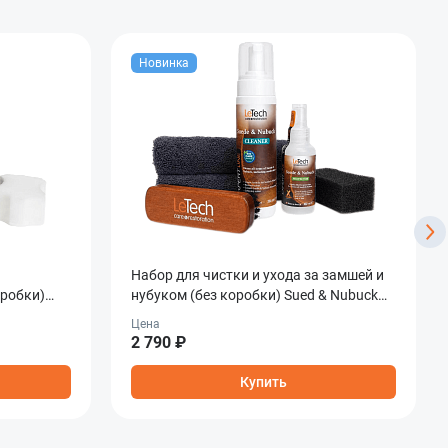
Новинка
Набор для чистки и ухода за замшей и
оробки)
нубуком (без коробки) Sued & Nubuck
Care Combo
Цена
2 790 ₽
Купить