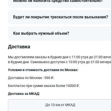
Можно ли наносить средство самостоятельно?
Жидкая кожа рубиновая набор для покраски Leather Colour Re
натуральной кожи, винила и экокожи. Продукт уже готов к и
Будет ли покрытие трескаться после высыхания?
Заколерованный в оттенок Рубиновый состав содержит адге
получать надежный результат и высокие органолептические 
Как выбрать нужный объем?
ВАЖНО! Средство не подходит для ремонта сложных поврежден
рекомендуем дополнительно к краске использовать ремонтн
Доставка
При использовании нашего продукта крайне важно следовать 
нанесением состава рекомендуется протестировать его на неб
заботимся о вашем комфорте и безопасности, поэтому настоя
Мы доставляем заказы в будние дни с 11:00 утра до 21:00 в
в будние дни. Самовывоз доступен с 10:00 утра до 21:00 вечера
Условия и стоимость доставки по Москве:
Доставка по Москве - 590 ₽.
Бесплатно при сумме заказа более 10000 ₽.
Доставка за МКАД:
До 10 км от МКАД