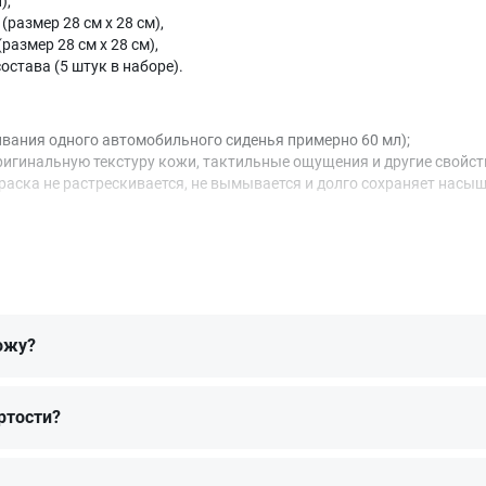
),
(размер 28 см x 28 см),
азмер 28 см x 28 см),
става (5 штук в наборе).
вания одного автомобильного сиденья примерно 60 мл);
игинальную текстуру кожи, тактильные ощущения и другие свойст
аска не растрескивается, не вымывается и долго сохраняет насыщ
а, на котором вы просматриваете каталог. При выборе оттенка мы
ку RAL 3002 Carmine red. Проверить формулу конкретного оттенка
 нашли нужный в готовых наборах, мы рекомендуем обратиться к н
ожу?
ртости?