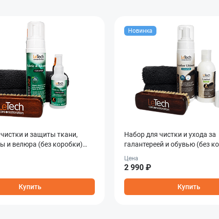
Новинка
 чистки и защиты ткани,
Набор для чистки и ухода за
ы и велюра (без коробки)
галантереей и обувью (без к
lcantara Care Combo
Leather Care Combo
Цена
2 990 ₽
Купить
Купить