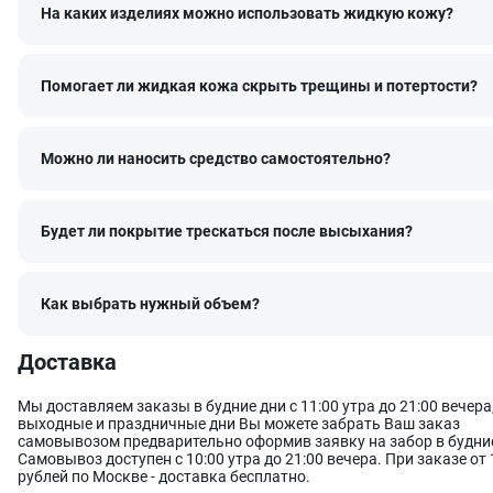
свойства);
На каких изделиях можно использовать жидкую кожу?
высокой устойчивостью к истиранию и температурам (кра
растрескивается, не вымывается и долго сохраняет насыщ
Как выбрать правильный оттенок
Помогает ли жидкая кожа скрыть трещины и потертости?
Цветопередача может отличаться в зависимости от устройства, 
котором вы просматриваете каталог. При выборе оттенка мы
рекомендуем отталкиваться от кода каталога RAL. Например, Си
Можно ли наносить средство самостоятельно?
зеленый из каталога LeTech соответствует оттенку RAL 5001 Green
Проверить формулу конкретного оттенка можно
на странице ка
Если вы не уверены, какой именно оттенок вам нужен или не на
нужный в готовых наборах, мы рекомендуем обратиться к наши
Будет ли покрытие трескаться после высыхания?
специалистам
для индивидуального подбора цвета
.
Состав идеально подходит для окрашивания:
Как выбрать нужный объем?
автомобильной кожи,
мебельной кожи,
обуви и одежды из кожи,
Доставка
кожгалантереи.
Особенности состава
Мы доставляем заказы в будние дни с 11:00 утра до 21:00 вечера,
Оставить заявку
Данные формы отправлены
выходные и праздничные дни Вы можете забрать Ваш заказ
Жидкая кожа сине-зеленая набор для покраски Leather Colour Re
самовывозом предварительно оформив заявку на забор в будние
Teal — это продукт All-in-One («все в одном») с восстанавливающ
Самовывоз доступен с 10:00 утра до 21:00 вечера. При заказе от 
эффектом, который подойдет для крашеной натуральной кожи, 
Ваше имя
Оставить заявку
Данные формы отправлены
рублей по Москве - доставка бесплатно.
экокожи. Продукт уже готов к использованию, поэтому идеален