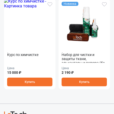
Новинка
Курс по химчистке
Набор для чистки и
защиты ткани,
алькантары и велюра (без
коробки) Fabric &
Цена
Цена
Alcantara Care Combo
15 000 ₽
2 190 ₽
Купить
Купить