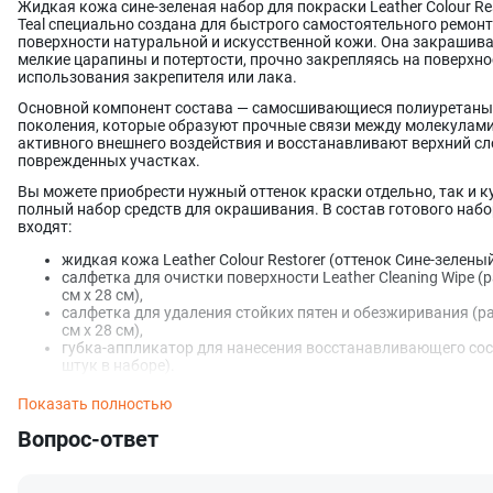
Жидкая кожа сине-зеленая набор для покраски Leather Colour Re
Teal специально создана для быстрого самостоятельного ремон
поверхности натуральной и искусственной кожи. Она закрашив
мелкие царапины и потертости, прочно закрепляясь на поверхно
использования закрепителя или лака.
Основной компонент состава — самосшивающиеся полиуретаны
поколения, которые образуют прочные связи между молекулами
активного внешнего воздействия и восстанавливают верхний сл
поврежденных участках.
Вы можете приобрести нужный оттенок краски отдельно, так и к
полный набор средств для окрашивания. В состав готового наб
входят:
жидкая кожа Leather Colour Restorer (оттенок Сине-зеленый
салфетка для очистки поверхности Leather Cleaning Wipe (
см x 28 см),
салфетка для удаления стойких пятен и обезжиривания (р
см x 28 см),
губка-аппликатор для нанесения восстанавливающего сос
штук в наборе).
Средство для ремонта и восстановления кожи отличается:
Показать полностью
повышенной укрывистостью (расход краски для окрашив
Вопрос-ответ
одного автомобильного сиденья примерно 60 мл);
превосходной эластичностью и гибкостью (сохраняет
оригинальную текстуру кожи, тактильные ощущения и дру