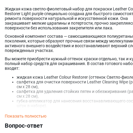
Жидкая кожа светло-фиолетовый набор для покраски Leather Co
Restorer Light purple специально создана для быстрого самостоя
ремонта поверхности натуральной и искусственной кожи. Она
закрашивает мелкие царапины и потертости, прочно закрепляяс
поверхности без использования закрепителя или лака.
Основной компонент состава — самосшивающиеся полиуретаны
поколения, которые образуют прочные связи между молекулами
активного внешнего воздействия и восстанавливают верхний сл
поврежденных участках.
Вы можете приобрести нужный оттенок краски отдельно, так и к
полный набор средств для окрашивания. В состав готового наб
входят:
жидкая кожа Leather Colour Restorer (оттенок Светло-фиол
салфетка для очистки поверхности Leather Cleaning Wipe (
см x 28 см),
салфетка для удаления стойких пятен и обезжиривания (р
см x 28 см),
губка-аппликатор для нанесения восстанавливающего сос
штук в наборе).
Средство для ремонта и восстановления кожи отличается:
Показать полностью
повышенной укрывистостью (расход краски для окрашив
Вопрос-ответ
одного автомобильного сиденья примерно 60 мл);