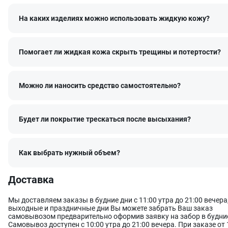
превосходной эластичностью и гибкостью (сохраняет
оригинальную текстуру кожи, тактильные ощущения и дру
свойства);
На каких изделиях можно использовать жидкую кожу?
высокой устойчивостью к истиранию и температурам (кра
растрескивается, не вымывается и долго сохраняет насыщ
Как выбрать правильный оттенок
Помогает ли жидкая кожа скрыть трещины и потертости?
Цветопередача может отличаться в зависимости от устройства, 
котором вы просматриваете каталог. При выборе оттенка мы
рекомендуем отталкиваться от кода каталога RAL. Например, Св
Можно ли наносить средство самостоятельно?
фиолетовый из каталога LeTech соответствует оттенку RAL 4005 Blu
Проверить формулу конкретного оттенка можно
на странице ка
Если вы не уверены, какой именно оттенок вам нужен или не на
нужный в готовых наборах, мы рекомендуем обратиться к наши
Будет ли покрытие трескаться после высыхания?
специалистам
для индивидуального подбора цвета
.
Состав идеально подходит для окрашивания:
Как выбрать нужный объем?
автомобильной кожи,
мебельной кожи,
обуви и одежды из кожи,
Доставка
кожгалантереи.
Особенности состава
Мы доставляем заказы в будние дни с 11:00 утра до 21:00 вечера,
Оставить заявку
Данные формы отправлены
выходные и праздничные дни Вы можете забрать Ваш заказ
Жидкая кожа светло-фиолетовый набор для покраски Leather Co
самовывозом предварительно оформив заявку на забор в будние
Restorer Light purple — это продукт All-in-One («все в одном») с
Самовывоз доступен с 10:00 утра до 21:00 вечера. При заказе от 
восстанавливающим эффектом, который подойдет для крашено
Ваше имя