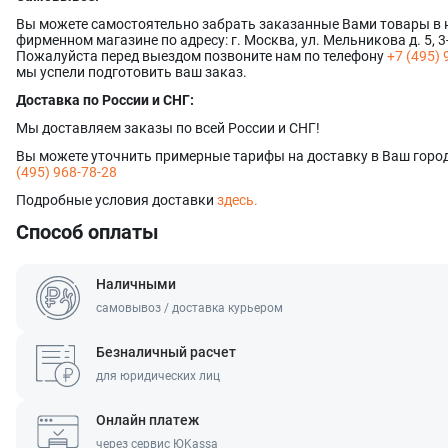
Вы можете самостоятельно забрать заказанные Вами товары в
Оставить заявку
Данные формы отправлены
фирменном магазине по адресу: г. Москва, ул. Мельникова д. 5, 3
Пожалуйста перед выездом позвоните нам по телефону
+7 (495) 
мы успели подготовить ваш заказ.
Ваше имя
Оставить заявку
Данные формы отправлены
Доставка по России и СНГ:
Купить в 1 клик
Данные формы отправлены
Заказать звонок
Данные формы отправлены
Мы доставляем заказы по всей России и СНГ!
Ваше имя
Телефон
Вы можете уточнить примерные тарифы на доставку в Ваш город
Оставьте заявку, и наш менеджер свяжется с вами в ближайш
(495) 968-78-28
Ваше имя
Ваше имя
Телефон
Подробные условия доставки
здесь.
Комментарий
Способ оплаты
Ваш номер телефона
Ваш номер телефона
Комментарий
Наличными
Соглашаюсь на обработку
персональных данных
Соглашаюсь на обработку
персональных данных
самовывоз / доставка курьером
Прикрепить фото
Нажимая кнопку «Отправить», я даю согласие на получение информации об оформ
Наш менеджер свяжется с вами в ближайшее в
получении заказа,
согласие на обработку персональных
Наш менеджер свяжется с вами в ближайшее в
Безналичный расчет
Отправить
Форматы файлов: .jpg, .png. Максимальный размер файла - 10 МБ. Мак
Отправить
файлов
для юридических лиц
Наш менеджер свяжется с вами в ближайшее в
Нажимая кнопку «Отправить», я даю согласие на получение информации об оформ
Отправить
получении заказа,
согласие на обработку персональных данных
Онлайн платеж
Наш менеджер свяжется с вами в ближайшее в
через сервис ЮKassa