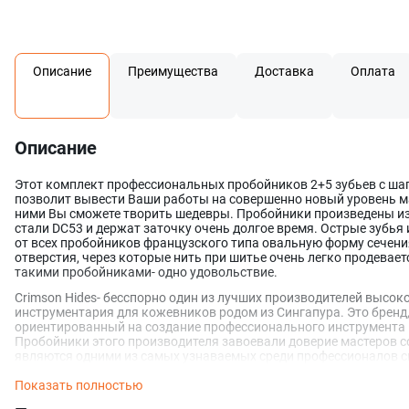
Описание
Преимущества
Доставка
Оплата
Описание
Этот комплект профессиональных пробойников 2+5 зубьев с шаг
позволит вывести Ваши работы на совершенно новый уровень м
ними Вы сможете творить шедевры. Пробойники произведены и
стали DC53 и держат заточку очень долгое время. Острые зубья
от всех пробойников французского типа овальную форму сечени
отверстия, через которые нить при шитье очень легко продевает
такими пробойниками- одно удовольствие.
Crimson Hides- бесспорно один из лучших производителей высок
инструментария для кожевников родом из Сингапура. Это бренд
ориентированный на создание профессионального инструмента 
Пробойники этого производителя завоевали доверие мастеров со
являются одними из самых узнаваемых среди профессионалов св
Показать полностью