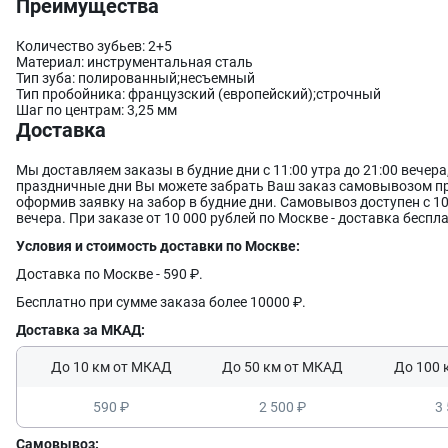
Преимущества
Количество зубьев: 2+5
Материал: инструментальная сталь
Тип зуба: полированный;несъемный
Тип пробойника: французский (европейский);строчный
Шаг по центрам: 3,25 мм
Доставка
Мы доставляем заказы в будние дни с 11:00 утра до 21:00 вечера
праздничные дни Вы можете забрать Ваш заказ самовывозом п
оформив заявку на забор в будние дни. Самовывоз доступен с 10:
вечера. При заказе от 10 000 рублей по Москве - доставка беспл
Условия и стоимость доставки по Москве:
Доставка по Москве - 590 ₽.
Бесплатно при сумме заказа более 10000 ₽.
Доставка за МКАД:
До 10 км от МКАД
До 50 км от МКАД
До 100 
590 ₽
2 500 ₽
3 
Самовывоз: