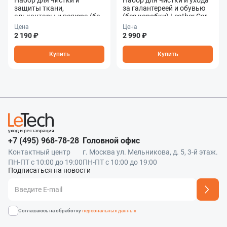
Набор для чистки и
Набор для чистки и ухода
защиты ткани,
за галантереей и обувью
алькантары и велюра (без
(без коробки) Leather Care
коробки) Fabric &
Combo
Цена
Цена
Alcantara Care Combo
2 190 ₽
2 990 ₽
Купить
Купить
+7 (495) 968-78-28
Головной офис
Контактный центр
г. Москва ул. Мельникова, д. 5, 3-й этаж.
ПН-ПТ с 10:00 до 19:00
ПН-ПТ с 10:00 до 19:00
Подписаться на новости
Адрес подписки успешно добавлен
Соглашаюсь на обработку
персональных данных