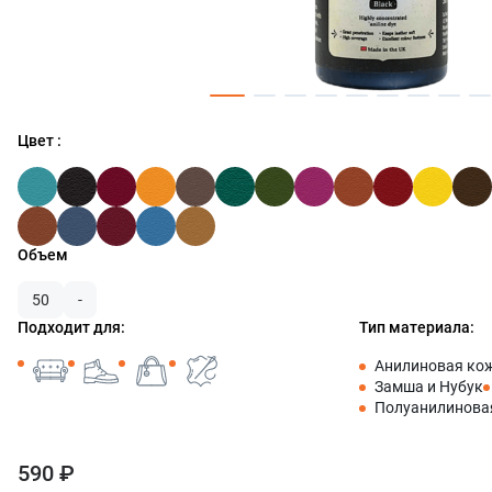
Цвет :
Объем
50
-
Подходит для:
Тип материала:
Анилиновая ко
Замша и Нубук
Полуанилинова
590 ₽