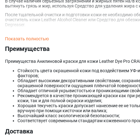
В случае наличия серьезных загрязнений и жирных пятен на/в 
вытянуть грязь и жир, используя Средство для удаления жира с к
После тщательной очистки и подготовки кожи ее необходимо об
очиститель кожи Leather Alcohol Cleaner или Средство для обезж
Degreaser.
НАНЕСЕНИЕ КРАСКИ
Показать полностью
Тщательно взболтайте краску перед нанесением.
Преимущества
Нанесение губкой, кистью или валиком: оптимальная вязкость к
вручную, подкраску незначительных, точечных повреждений кож
последующей обработки кожи или восстановления цвета.
Преимущества Анилиновой краски для кожи Leather Dye Pro CRAF
Также вы можете наносить краску равномерными тонкими слоя
Стойкость цвета окрашенной кожи под воздействием УФ-и
аэрограф или краскопульт.
факторов;
Обладает высокими декоративными свойствами, сохраняет
Пневматическое распыление через аэрограф или краскопульт (
окрашенной поверхности ощущения плёнчатой поверхност
Обладает отличной укрывистостью и проникающими свой
- Допускается разбавление краски дистиллированной водой;
Рекомендуется в качестве проникающей краски как при 
кожи, так и для полной окраски изделия;
- Диаметр сопла: 0.5 - 1.2 мм;
Хорошая текучесть краски допускает нанесение ее не толь
- Давление: 1.1 - 8 бар в зависимости от модели аэрографа и кра
вручную при помощи кисточки или валика;
Высочайший класс экологической безопасности;
- Сжатый воздух должен быть очищен от воды и масла;
Соответствует современным стандартам кожевенного про
- Краска перед нанесением должна быть тщательно перемешана 
Доставка
микрон.