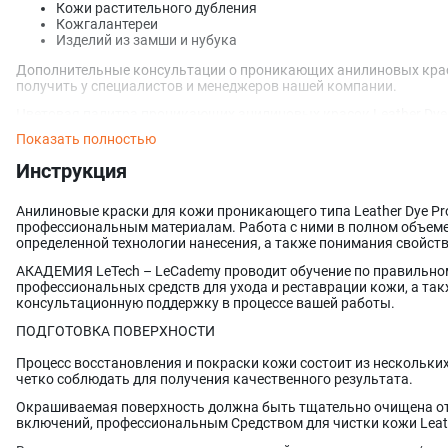
Кожи растительного дубления
Кожгалантереи
Изделий из замши и нубука
Дополнительные консультации о проникающих анилиновых краск
получить у специалистов и менеджеров нашей компании.
Цветовая палитра проникающих анилиновых красок Leather Dye 
включает в себя 23 уникальных цветов, которые могут смешиват
Показать полностью
с легкостью получить любой оттенок цвета нужный для вашего 
изделия из кожи или восстановлению старого.
Инструкция
При использовании нашего продукта крайне важно следовать и
гарантирует не только эффективное применение, но и вашу без
Анилиновые краски для кожи проникающего типа Leather Dye Pro
нанесением состава рекомендуется протестировать его на небол
профессиональным материалам. Работа с ними в полном объеме
позволит убедиться в отсутствии нежелательных реакций и пров
определенной технологии нанесения, а также понимания свойст
вашем комфорте и безопасности, поэтому настоятельно рекомен
важные рекомендации.
АКАДЕМИЯ LeTech – LeCademy проводит обучение по правильн
профессиональных средств для ухода и реставрации кожи, а та
консультационную поддержку в процессе вашей работы.
ПОДГОТОВКА ПОВЕРХНОСТИ
Процесс восстановления и покраски кожи состоит из нескольки
четко соблюдать для получения качественного результата.
Окрашиваемая поверхность должна быть тщательно очищена от 
включений, профессиональным Средством для чистки кожи Leathe