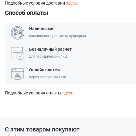
Подробные условия доставки
здесь.
Способ оплаты
Наличными
самовывоз / доставка курьером
Безналичный расчет
для юридических лиц
Оставить заявку
Данные формы отправлены
Онлайн платеж
через сервис ЮKassa
Ваше имя
Оставить заявку
Данные формы отправлены
Купить в 1 клик
Данные формы отправлены
Подробные условия оплаты
здесь.
Заказать звонок
Данные формы отправлены
Ваше имя
Телефон
Оставьте заявку, и наш менеджер свяжется с вами 
Ваше имя
Ваше имя
Телефон
Комментарий
С этим товаром покупают
Ваш номер телефона
Ваш номер телефона
Комментарий