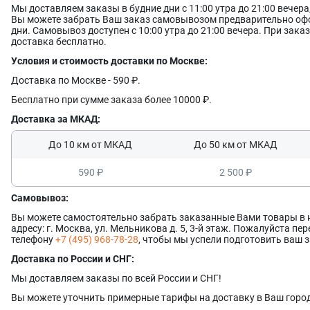
Мы доставляем заказы в будние дни с 11:00 утра до 21:00 вечер
НАНЕСЕНИЕ ФИНИШНОГО ПОКРЫТИЯ
Вы можете забрать Ваш заказ самовывозом предварительно офо
дни. Самовывоз доступен с 10:00 утра до 21:00 вечера. При заказ
После покраски кожи рекомендуется защитить поверхность Фи
доставка бесплатно.
Aniline Dye Fixative. Мы рекомендуем наносить Aniline Dye Fixati
достижения наиболее равномерного слоя и лучшего результата,
Условия и стоимость доставки по Москве:
губкой, кистью или аппликатором.
Доставка по Москве - 590 ₽.
Также для финишной надежной защиты ваших кожаных изделий
линейку наших Инновационных защитных лаков для кожи, а так
Бесплатно при сумме заказа более 10000 ₽.
Доставка за МКАД:
ОЧИСТКА ИНСТРУМЕНТА
До 10 км от МКАД
До 50 км от МКАД
После нанесения всех покрытий промойте используемые инструм
используйте Растворитель для краски LeTech Leather Prep.
590 ₽
2 500 ₽
Остались вопросы по применению красок для кожи LeTech Aniline
существующими вопросами и ответами в разделе FAQ. Если вы не
Самовывоз:
можете получить дополнительную консультацию у специалистов
Вы можете самостоятельно забрать заказанные Вами товары в
адресу: г. Москва, ул. Мельникова д. 5, 3-й этаж. Пожалуйста п
телефону
+7 (495) 968-78-28
, чтобы мы успели подготовить ваш з
Доставка по России и СНГ:
Мы доставляем заказы по всей России и СНГ!
Вы можете уточнить примерные тарифы на доставку в Ваш город