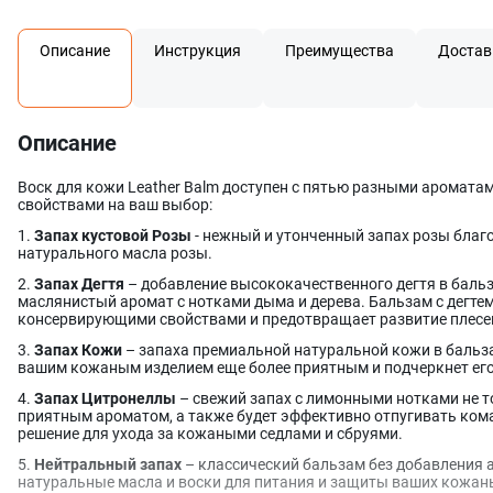
Описание
Инструкция
Преимущества
Достав
Описание
Воск для кожи Leather Balm доступен с пятью разными аромата
свойствами на ваш выбор:
1.
Запах кустовой Розы
- нежный и утонченный запах розы благ
натурального масла розы.
2.
Запах Дегтя
– добавление высококачественного дегтя в бальз
маслянистый аромат с нотками дыма и дерева. Бальзам с дегте
консервирующими свойствами и предотвращает развитие плесен
3.
Запах Кожи
– запаха премиальной натуральной кожи в бальз
вашим кожаным изделием еще более приятным и подчеркнет его
4.
Запах Цитронеллы
– свежий запах с лимонными нотками не т
приятным ароматом, а также будет эффективно отпугивать ком
решение для ухода за кожаными седлами и сбруями.
5.
Нейтральный запах
– классический бальзам без добавления 
натуральные масла и воски для питания и защиты ваших кожан