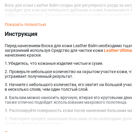
Воск для кожи Leather Balm создан для регулярного ухода за на
подойдет для кож растительного дубления и кожи Анилинового т
эффект затемнения. Бальзам для ухода за кожей насыщает цвет
Воск также обладает кондиционирующими и защитными свойств
Показать полностью
приятные тактильные ощущения. Регулярный уход за натуральн
LeTech, поможет надолго сохранить первоначальную красоту и м
Инструкция
и ультрафиолета что существенно продлит срок службы ваших 
Воск для кожи Leather Balm отлично подойдет для защиты кожи
Перед нанесением Воска для кожи Leather Balm необходимо тща
изготовления изделий, это позволяет надежно законсервироват
загрязнений используя Средство для чистки кожи
Leather Ultima
аромат.
нанесению краски.
Воск для кожи Leather Balm идеально подойдет для следующих в
1.Убедитесь, что кожаные изделия чистые и сухие.
2. Проверьте небольшое количество на скрытом участке кожи, ч
Сумок
устраивает полученный результат.
Охотничья амуниция
Обуви
3. Начните с небольшого количества, его хватит на большой уча
Ремни
в несколько слоев, чем один толстый слой.
Седла и сбруи
Не подходит для замши и нубука.
4. Бальзам можно наносить вручную, втирая его круговыми дви
также отлично подойдет использование махрового полотенца.
Дополнительные консультации о средствах LeTech, вы можете по
менеджеров нашей компании.
5. Располируйте поверхность кожи после нанесения бальзама м
При использовании нашего продукта крайне важно следовать и
7. Повторите процесс нанесения бальзама если необходимо доп
гарантирует не только эффективное применение, но и вашу без
придать более сильный блеск.
нанесением состава рекомендуется протестировать его на небол
позволит убедиться в отсутствии нежелательных реакций и пров