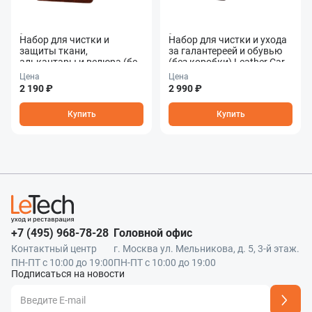
Наш менеджер свяжется с вами в ближа
Отправить
Набор для чистки и
Набор для чистки и ухода
защиты ткани,
за галантереей и обувью
алькантары и велюра (без
(без коробки) Leather Care
коробки) Fabric &
Combo
Цена
Цена
Alcantara Care Combo
2 190 ₽
2 990 ₽
Купить
Купить
+7 (495) 968-78-28
Головной офис
Контактный центр
г. Москва ул. Мельникова, д. 5, 3-й этаж.
ПН-ПТ с 10:00 до 19:00
ПН-ПТ с 10:00 до 19:00
Подписаться на новости
Адрес подписки успешно добавлен