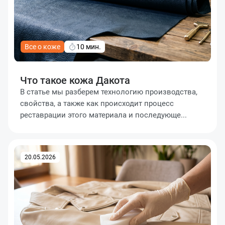
Все о коже
10 мин.
Что такое кожа Дакота
В статье мы разберем технологию производства,
свойства, а также как происходит процесс
реставрации этого материала и последующе...
Оставить заявку
Данные формы отправлены
20.05.2026
Ваше имя
Оставить заявку
Данные формы отправлены
Купить в 1 клик
Данные формы отправлены
Заказать звонок
Данные формы отправлены
Ваше имя
Телефон
Оставьте заявку, и наш менеджер свяжется с вами в
ближайшее время
Ваше имя