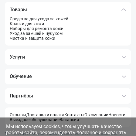
Товары
Средства для ухода за кожей
Краски для кожи
Наборы для ремонта кожи
Уход за замшей и нубуком
Чистка и защита кожи
Услуги
Обучение
Партнёры
Отзывы
Доставка и оплата
Контакты
О компании
Новости
Выездное обслуживание
Вакансии
Мы используем cookies, чтобы улучшать качество
работы сайта, рекомендовать полезное и сохранять
Политика обработки и защита данных
Правила использования материалов сайта