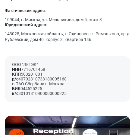
Фактический адрес:
109044, г. Москва, ул. Мельникова, дом 5, этаж 3
Юридический адрес:
143025, Московская область, г. Одинцово, с. Ромашково, пр-д
Рублевский, дом 40, корпус 3, квартира 146
ООО "ЛЕТЭК"
ИНН
7716701458
КПП
503201001
р/c
40702810738180005168
в ПАО Сбербанк г. Москва
БИК
044525225
к/с
30101810400000000225