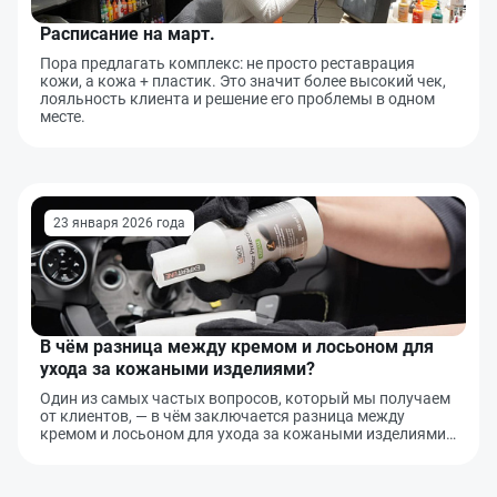
Расписание на март.
Пора предлагать комплекс: не просто реставрация
кожи, а кожа + пластик. Это значит более высокий чек,
лояльность клиента и решение его проблемы в одном
Оставить заявку
Данные формы отправлены
месте.
Ваше имя
Оставить заявку
Данные формы отправлены
Купить в 1 клик
Данные формы отправлены
Заказать звонок
Данные формы отправлены
23 января 2026 года
Ваше имя
Телефон
Оставьте заявку, и наш менеджер свяжется с вами в
ближайшее время
Ваше имя
Ваше имя
Телефон
Комментарий
Ваш номер телефона
В чём разница между кремом и лосьоном для
Ваш номер телефона
Комментарий
ухода за кожаными изделиями?
Один из самых частых вопросов, который мы получаем
Соглашаюсь на обработку
персональных данных
от клиентов, — в чём заключается разница между
Прикрепить фото
Соглашаюсь на обработку
персональных данных
кремом и лосьоном для ухода за кожаными изделиями…
Наш менеджер свяжется с вами
Нажимая кнопку «Отправить», я даю согласие на получение информации об
Наш менеджер свяжется с вами
в ближайшее время!
оформлении и получении заказа,
согласие на обработку персональных
Форматы файлов: .jpg, .png. Максимальный размер файла - 10 МБ.
Отправить
в ближайшее время!
Максимум 8 файлов
Наш менеджер свяжется с вами
Отправить