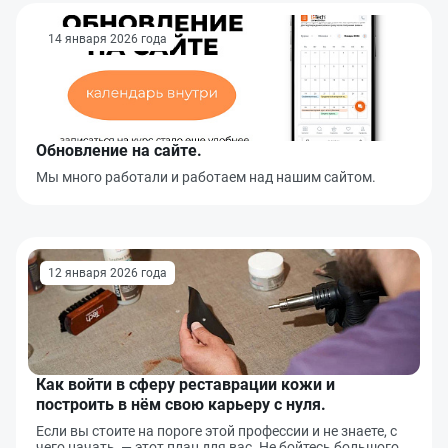
Нажимая кнопку «Отправить», я даю согласие на получение информации об
в ближайшее время!
оформлении и получении заказа,
согласие на обработку персональных
Отправить
данных
14 января 2026 года
Наш менеджер свяжется с вами
в ближайшее время!
Отправить
Обновление на сайте.
Мы много работали и работаем над нашим сайтом.
12 января 2026 года
Как войти в сферу реставрации кожи и
построить в нём свою карьеру с нуля.
Если вы стоите на пороге этой профессии и не знаете, с
чего начать, — этот план для вас. Не бойтесь большого