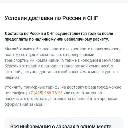
Условия доставки по России и СНГ
Доставка по России и СНГ осуществляется только после
предоплаты по наличному или безналичному расчету.
Мы заботимся о безопасности и сохранности ваших заказов,
поэтому сотрудничаем только с проверенными
Оставить заявку
Данные формы отправлены
транспортными компаниями. А также в холодное время года
бережно отправим ваш заказ транспортной компанией, у
которой доступна доставка с соблюдением температурного
Ваше имя
Оставить заявку
Данные формы отправлены
режима.
Купить в 1 клик
Данные формы отправлены
Заказать звонок
Данные формы отправлены
Уточнить примерные тарифы на доставку в ваш город можно
Ваше имя
Телефон
по телефону
+7 (495) 968-78-28
или самостоятельно
Оставьте заявку, и наш менеджер свяжется с вами в
рассчитать стоимость доставки на нашем сайте в процессе
ближайшее время
Ваше имя
оформления заказа.
Ваше имя
Телефон
Комментарий
Ваш номер телефона
Ваш номер телефона
Комментарий
Вся информация о заказах в одном месте