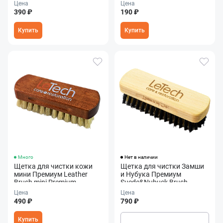
Цена
Цена
390 ₽
190 ₽
Купить
Купить
Много
Нет в наличии
Щетка для чистки кожи
Щетка для чистки Замши
мини Премиум Leather
и Нубука Премиум
Brush mini Premium
Suede&Nubuck Brush
Premium
Цена
Цена
490 ₽
790 ₽
Купить