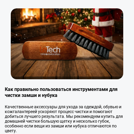
в ближайшее время!
Максимум 8 файлов
Наш менеджер свяжется с вами
Отправить
Нажимая кнопку «Отправить», я даю согласие на получение информации об
в ближайшее время!
оформлении и получении заказа,
согласие на обработку персональных
Отправить
данных
Наш менеджер свяжется с вами
в ближайшее время!
Отправить
Как правильно пользоваться инструментами для
чистки замши и нубука
Качественные аксессуары для ухода за одеждой, обувью и
кожгалантереей ускоряют процесс чистки и помогают
добиться лучшего результата. Мы рекомендуем купить для
домашней чистки большую щетку и несколько губок,
особенно если вещи из замши или нубука отличаются по
цвету.