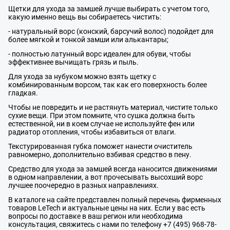
Щетки для ухода за замшей лучше выбирать с учетом того,
какую именно вещь вы собираетесь чистить:
- натуральный ворс (конский, барсучий волос) подойдет для
более мягкой и тонкой замши или алькантары;
- полностью латунный ворс идеален для обуви, чтобы
эффективнее вычищать грязь и пыль.
Для ухода за нубуком можно взять щетку с
комбинированным ворсом, так как его поверхность более
гладкая.
Чтобы не повредить и не растянуть материал, чистите только
сухие вещи. При этом помните, что сушка должна быть
естественной, ни в коем случае не используйте фен или
радиатор отопления, чтобы избавиться от влаги.
Текстурированная губка поможет нанести очиститель
равномерно, дополнительно взбивая средство в пену.
Средство для ухода за замшей всегда наносится движениями
в одном направлении, а вот прочесывать высохший ворс
лучшее поочередно в разных направлениях.
В каталоге на сайте представлен полный перечень фирменных
товаров LeTech и актуальные цены на них. Если у вас есть
вопросы по доставке в ваш регион или необходима
консультация, свяжитесь с нами по телефону +7 (495) 968-78-