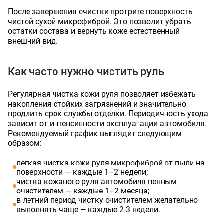
После завершения очистки протрите поверхность
чистой сухой микрофиброй. Это позволит убрать
остатки состава и вернуть коже естественный
внешний вид.
Как часто нужно чистить руль
Регулярная чистка кожи руля позволяет избежать
накопления стойких загрязнений и значительно
Оставить заявку
Данные формы отправлены
продлить срок службы отделки. Периодичность ухода
зависит от интенсивности эксплуатации автомобиля.
Рекомендуемый график выглядит следующим
Ваше имя
Оставить заявку
Данные формы отправлены
образом:
Купить в 1 клик
Данные формы отправлены
Заказать звонок
Данные формы отправлены
легкая чистка кожи руля микрофиброй от пыли на
Ваше имя
Телефон
поверхности — каждые 1–2 недели;
Оставьте заявку, и наш менеджер свяжется с вами в
чистка кожаного руля автомобиля пенным
ближайшее время
Ваше имя
очистителем — каждые 1–2 месяца;
Ваше имя
Телефон
Комментарий
в летний период чистку очистителем желательно
выполнять чаще — каждые 2-3 недели.
Ваш номер телефона