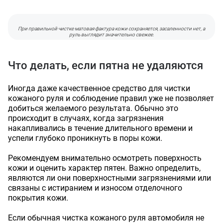
Ваш номер телефона
Комментарий
Соглашаюсь на обработку
персональных данных
Прикрепить фото
При правильной чистке матовая фактура кожи сохраняется, засаленности нет, а
Соглашаюсь на обработку
персональных данных
руль выглядит значительно свежее.
Наш менеджер свяжется с вами
Нажимая кнопку «Отправить», я даю согласие на получение информации об
Наш менеджер свяжется с вами
в ближайшее время!
оформлении и получении заказа,
согласие на обработку персональных
Форматы файлов: .jpg, .png. Максимальный размер файла - 10 МБ.
Отправить
в ближайшее время!
Максимум 8 файлов
Наш менеджер свяжется с вами
Отправить
Что делать, если пятна не удаляются
Нажимая кнопку «Отправить», я даю согласие на получение информации об
в ближайшее время!
оформлении и получении заказа,
согласие на обработку персональных
Отправить
данных
Иногда даже качественное средство для чистки
Наш менеджер свяжется с вами
кожаного руля и соблюдение правил уже не позволяет
в ближайшее время!
Отправить
добиться желаемого результата. Обычно это
происходит в случаях, когда загрязнения
накапливались в течение длительного времени и
успели глубоко проникнуть в поры кожи.
Рекомендуем внимательно осмотреть поверхность
кожи и оценить характер пятен. Важно определить,
являются ли они поверхностными загрязнениями или
связаны с истиранием и износом отделочного
покрытия кожи.
Если обычная чистка кожаного руля автомобиля не