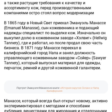
а также растущие требования к качеству и
ассортименту кож, перед производственными
компаниями остро стоял вопрос модернизации
В 1865 году в Новый Свет приехал Эмануэль Манассе
(Emanuel Manasse), сын кожевенника и подающий
надежды специалист по выделке кож. Изначально он
выкупил долю в кожевенном заводе «Хэлвиг» (Hellwig
Tannery), где и работал, но после продал свою часть
бизнеса. В 1871 году Манассе переехал в
калифорнийский город Напа и занял должность
управляющего кожевенным заводом «Сойер» (Sawyer
Tannery), который выпускал материал для одежды,
перчаток, ремней и другой кожевенной галантереи.
Портрет Эмануэля Манассе из книги
«История округов Солано и Напа,
Калифорния»
Манассе, который всегда был открыт новому, активно
экспериментировал с методами и способами
дубления, веществами для жирования и отделочными