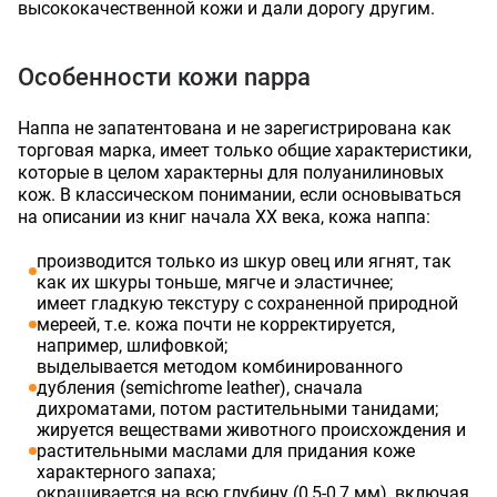
высококачественной кожи и дали дорогу другим.
Особенности кожи nappa
Наппа не запатентована и не зарегистрирована как
торговая марка, имеет только общие характеристики,
которые в целом характерны для полуанилиновых
кож. В классическом понимании, если основываться
на описании из книг начала ХХ века, кожа наппа:
производится только из шкур овец или ягнят, так
как их шкуры тоньше, мягче и эластичнее;
имеет гладкую текстуру с сохраненной природной
мереей, т.е. кожа почти не корректируется,
например, шлифовкой;
выделывается методом комбинированного
дубления (semichrome leather), сначала
дихроматами, потом растительными танидами;
жируется веществами животного происхождения и
растительными маслами для придания коже
Оставить заявку
Данные формы отправлены
характерного запаха;
окрашивается на всю глубину (0,5-0,7 мм), включая