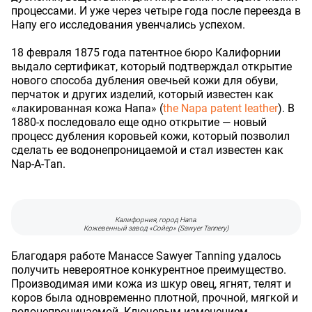
процессами. И уже через четыре года после переезда в
Напу его исследования увенчались успехом.
18 февраля 1875 года патентное бюро Калифорнии
выдало сертификат, который подтверждал открытие
нового способа дубления овечьей кожи для обуви,
перчаток и других изделий, который известен как
«лакированная кожа Напа» (
the Napa patent leather
). В
1880-х последовало еще одно открытие — новый
процесс дубления коровьей кожи, который позволил
сделать ее водонепроницаемой и стал известен как
Nap-A-Tan.
Калифорния, город Напа.
Кожевенный завод «Сойер» (Sawyer Tannery)
Благодаря работе Манассе Sawyer Tanning удалось
получить невероятное конкурентное преимущество.
Производимая ими кожа из шкур овец, ягнят, телят и
коров была одновременно плотной, прочной, мягкой и
водонепроницаемой. Ключевым изменением,