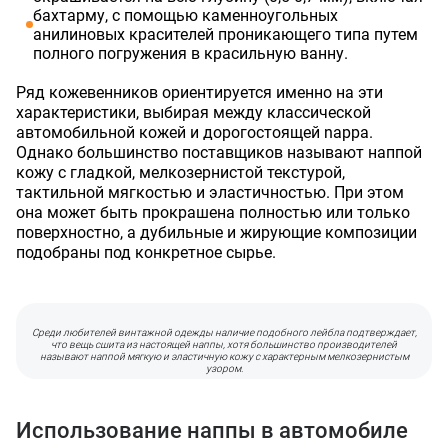
бахтарму, с помощью каменноугольных
Ваше имя
Оставить заявку
Данные формы отправлены
анилиновых красителей проникающего типа путем
полного погружения в красильную ванну.
Купить в 1 клик
Данные формы отправлены
Заказать звонок
Данные формы отправлены
Ваше имя
Телефон
Ряд кожевенников ориентируется именно на эти
Оставьте заявку, и наш менеджер свяжется с вами в
характеристики, выбирая между классической
ближайшее время
Ваше имя
автомобильной кожей и дорогостоящей nappa.
Ваше имя
Телефон
Комментарий
Однако большинство поставщиков называют наппой
кожу с гладкой, мелкозернистой текстурой,
Ваш номер телефона
тактильной мягкостью и эластичностью. При этом
Ваш номер телефона
Комментарий
она может быть прокрашена полностью или только
поверхностно, а дубильные и жирующие композиции
Соглашаюсь на обработку
персональных данных
подобраны под конкретное сырье.
Прикрепить фото
Соглашаюсь на обработку
персональных данных
Наш менеджер свяжется с вами
Нажимая кнопку «Отправить», я даю согласие на получение информации об
Наш менеджер свяжется с вами
в ближайшее время!
оформлении и получении заказа,
согласие на обработку персональных
Форматы файлов: .jpg, .png. Максимальный размер файла - 10 МБ.
Отправить
в ближайшее время!
Максимум 8 файлов
Наш менеджер свяжется с вами
Отправить
Нажимая кнопку «Отправить», я даю согласие на получение информации об
Среди любителей винтажной одежды наличие подобного лейбла подтверждает,
в ближайшее время!
оформлении и получении заказа,
согласие на обработку персональных
что вещь сшита из настоящей наппы, хотя большинство производителей
Отправить
данных
называют наппой мягкую и эластичную кожу с характерным мелкозернистым
узором.
Наш менеджер свяжется с вами
в ближайшее время!
Отправить
Использование наппы в автомобиле