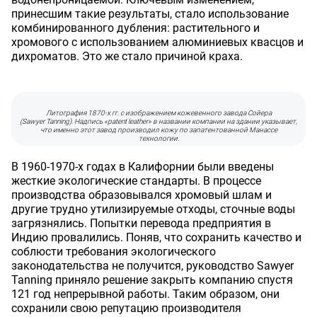
принесшим такие результаты, стало использование
комбинированного дубления: растительного и
хромового с использованием алюминиевых квасцов и
дихроматов. Это же стало причиной краха.
Литография 1870-х гг. с изображением кожевенного завода Сойера
(Sawyer Tanning). Надпись «patent leather» в названии компании на здании указывает,
что именно этот завод производил кожу по запатентованной Манассе
технологии.
В 1960-1970-х годах в Калифорнии были введены
жесткие экологические стандарты. В процессе
производства образовывался хромовый шлам и
другие трудно утилизируемые отходы, сточные воды
загрязнялись. Попытки перевода предприятия в
Индию провалились. Поняв, что сохранить качество и
соблюсти требования экологического
законодательства не получится, руководство Sawyer
Tanning приняло решение закрыть компанию спустя
121 год непрерывной работы. Таким образом, они
сохранили свою репутацию производителя