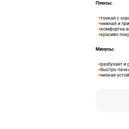
Плюсы:
тонкая с хо
нежная и при
комфортна в 
красиво пок
Минусы:
разбухает и 
быстро пачка
низкая усто