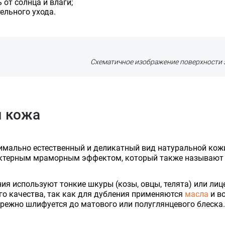
 от солнца и влаги;
ельного ухода.
Оставить заявку
Данные формы отправлены
Схематичное изображение поверхности
Оставить заявку
Данные формы отправлены
Ваше имя
Купить в 1 клик
Данные формы отправлены
Заказать звонок
Данные формы отправлены
Ваше имя
 кожа
Телефон
Оставьте заявку, и наш менеджер свяжется с вами в ближайшее
Ваше имя
время
Телефон
Комментарий
Ваше имя
имально естественный и деликатный вид натуральной кожи
арактерным мраморным эффектом, который также называют
Ваш номер телефона
Комментарий
Ваш номер телефона
ия используют тонкие шкуры (козы, овцы, телята) или ли
го качества, так как для дубления применяются
масла
и в
ережно шлифуется до матового или полуглянцевого блеска.
Соглашаюсь на обработку
персональных данных
Прикрепить фото
Наш менеджер свяжется с вами
Соглашаюсь на обработку
персональных данных
Нажимая кнопку «Отправить», я даю согласие на получение
Наш менеджер свяжется с вами