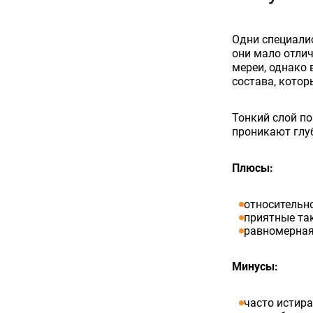
Одни специалис
они мало отли
мереи, однако 
состава, котор
Тонкий слой по
проникают глуб
Плюсы:
относительно
приятные та
равномерная
Минусы:
часто истира