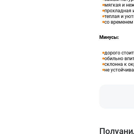
мягкая и неж
прохладная 
теплая и уют
со временем 
Минусы:
дорого стоит
обильно впит
склонна к о
не устойчив
Полуани