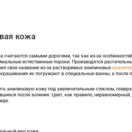
вая кожа
да считаются самыми дорогими, так как из-за особеннос
имальные естественные пороки. Производятся раститель
чил свое название из-за растворимых анилиновых
красите
окрашивания их погружают в специальные ванны, а после 
еть анилиновую кожу под увеличительным стеклом, повер
вшихся после золения. Цвет, как правило, неравномерный, 
иде.
альный вид кожи;