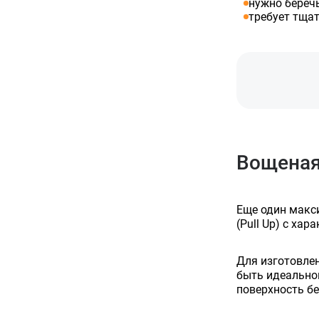
нужно беречь
требует тщат
Вощеная
Еще один макс
(Pull Up) с х
Для изготовлен
быть идеально
поверхность б