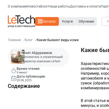
О компании
Новости
Блог
Наши работы
Доставка и оплата
Парт
Каталог
Услуги
Обучение
Главная
Блог
Какие бывают виды кожи
Какие бы
Сеит Абдураимов
Основатель и управляющий
директор компании LeTech
Характеристики
особенностей ш
Время чтения:
9 минут
Например, кор
Дата публикации:
автомобиля и 
30.06.2025
сумок (обработ
Содержание
комбинированн
В этой статье 
минусы, и особ