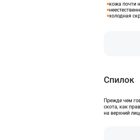
кожа почти 
неестествен
холодная ск
Спилок
Прежде чем гов
скота, как пра
на верхний лиц