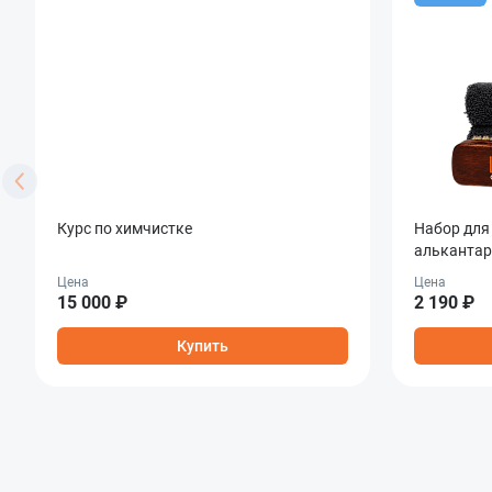
Курс по химчистке
Набор для
алькантар
Fabric & A
Цена
Цена
15 000 ₽
2 190 ₽
Купить