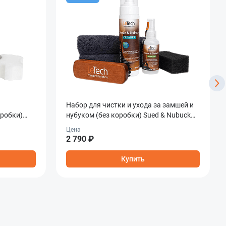
Набор для чистки и ухода за замшей и
оробки)
нубуком (без коробки) Sued & Nubuck
Care Combo
Цена
2 790 ₽
Купить