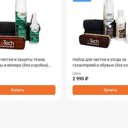
 чистки и защиты ткани,
Набор для чистки и ухода за
ы и велюра (без коробки)
галантереей и обувью (без к
lcantara Care Combo
Leather Care Combo
Цена
2 990 ₽
Купить
Купить