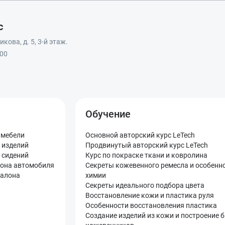
с
кова, д. 5, 3-й этаж.
:00
Обучение
 мебели
Основной авторский курс LeTech
 изделий
Продвинутый авторский курс LeTech
 сидений
Курс по покраске ткани и ковролина
лона автомобиля
Секреты кожевенного ремесла и особенн
салона
химии
Секреты идеального подбора цвета
Восстановление кожи и пластика руля
Особенности восстановления пластика
Создание изделий из кожи и построение 