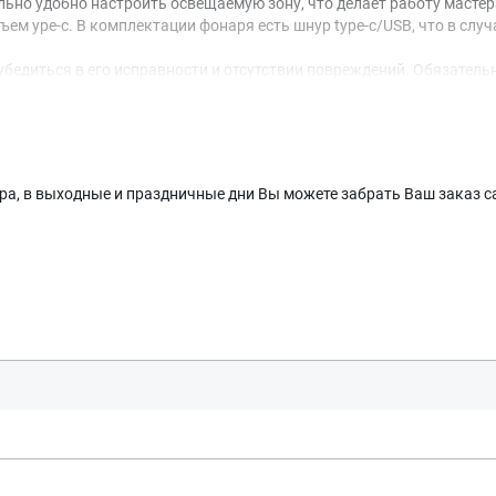
льно удобно настроить освещаемую зону, что делает работу масте
ем уре-с. В комплектации фонаря есть шнур type-c/USB, что в слу
едиться в его исправности и отсутствии повреждений. Обязательн
ера, в выходные и праздничные дни Вы можете забрать Ваш заказ са
Оставить заявку
Данные формы отправлены