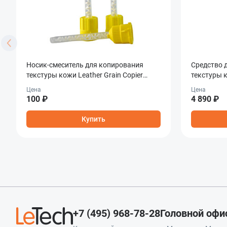
Носик-смеситель для копирования
Средство 
текстуры кожи Leather Grain Copier
текстуры к
Mixing Nozzle
50мл
Цена
Цена
100 ₽
4 890 ₽
Купить
+7 (495) 968-78-28
Головной офи