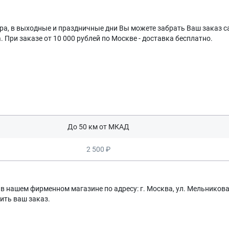
ечера, в выходные и праздничные дни Вы можете забрать Ваш заказ
. При заказе от 10 000 рублей по Москве - доставка бесплатно.
До 50 км от МКАД
2 500 ₽
нашем фирменном магазине по адресу: г. Москва, ул. Мельникова 
Оставить заявку
Данные формы отправлены
ить ваш заказ.
Оставить заявку
Данные формы отправлены
Ваше имя