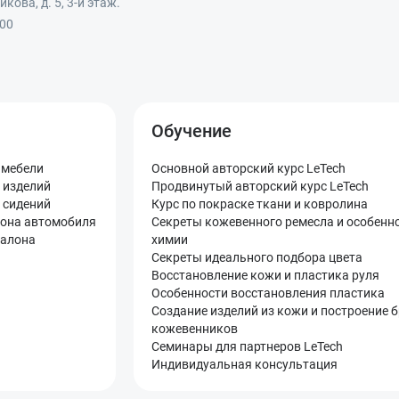
кова, д. 5, 3-й этаж.
:00
Обучение
 мебели
Основной авторский курс LeTech
 изделий
Продвинутый авторский курс LeTech
 сидений
Курс по покраске ткани и ковролина
лона автомобиля
Секреты кожевенного ремесла и особенн
салона
химии
Секреты идеального подбора цвета
Восстановление кожи и пластика руля
Особенности восстановления пластика
Создание изделий из кожи и построение 
кожевенников
Семинары для партнеров LeTech
Индивидуальная консультация