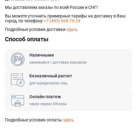
Наш менеджер свяжется с вами
в ближайшее время!
оформлении и получении заказа,
согласие на обработку персональных
Форматы файлов: .jpg, .png. Максимальный размер файла - 10 МБ.
Отправить
в ближайшее время!
Мы доставляем заказы по всей России и СНГ!
Максимум 8 файлов
Наш менеджер свяжется с вами
Отправить
Нажимая кнопку «Отправить», я даю согласие на получение информации об
в ближайшее время!
Вы можете уточнить примерные тарифы на доставку в Ваш
оформлении и получении заказа,
согласие на обработку персональных
Отправить
данных
город, по телефону
+7 (495) 968-78-28
Наш менеджер свяжется с вами
Подробные условия доставки
здесь.
в ближайшее время!
Отправить
Способ оплаты
Наличными
самовывоз / доставка курьером
Безналичный расчет
для юридических лиц
Онлайн платеж
через сервис ЮKassa
Подробные условия оплаты
здесь.