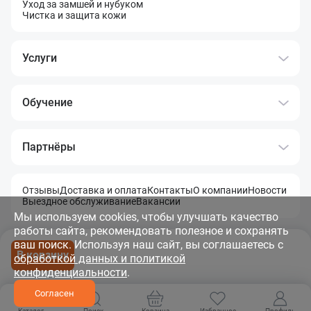
Уход за замшей и нубуком
Чистка и защита кожи
Услуги
Обучение
Партнёры
Отзывы
Доставка и оплата
Контакты
О компании
Новости
Выездное обслуживание
Вакансии
Мы используем cookies, чтобы улучшать качество
работы сайта, рекомендовать полезное и сохранять
Политика обработки и защита данных
Правила использования материалов сайта
Карта сайта
ваш поиск. Используя наш сайт, вы соглашаетесь с
В корзину
© 2011 - 2026 OOO «Летэк» Все права защищены
обработкой данных и политикой
конфиденциальности
.
Согласен
Каталог
Поиск
Корзина
Избранное
Профиль