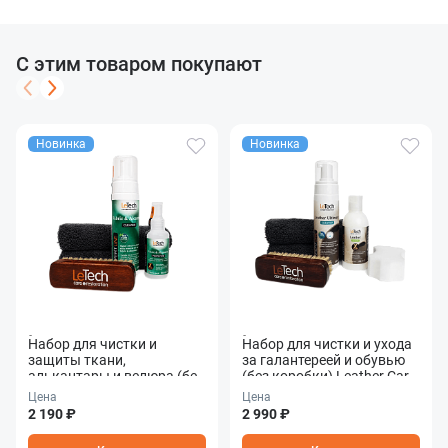
С этим товаром покупают
Новинка
Новинка
Набор для чистки и
Набор для чистки и ухода
защиты ткани,
за галантереей и обувью
алькантары и велюра (без
(без коробки) Leather Care
коробки) Fabric &
Combo
Цена
Цена
Alcantara Care Combo
2 190 ₽
2 990 ₽