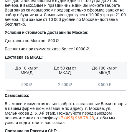
Мы доставляем заказы в будние дни с 11:00 утра до 21:00
вечера, в выходные и праздничные дни Вы можете забрать
Ваш заказ самовывозом предварительно оформив заявку на
забор в будние дни. Самовывоз доступен с 10:00 утра до 21:00
вечера. При заказе от 10 000 рублей по Москве - доставка
бесплатно.
Условия и стоимость доставки по Москве:
Оставить заявку
Данные формы отправлены
Доставка по Москве - 590 ₽.
Бесплатно при сумме заказа более 10000 ₽.
Ваше имя
Оставить заявку
Данные формы отправлены
Доставка за МКАД:
Купить в 1 клик
Данные формы отправлены
До 10 км от
До 50 км от
До 100 км от
Заказать звонок
Данные формы отправлены
Ваше имя
Телефон
МКАД
МКАД
МКАД
Оставьте заявку, и наш менеджер свяжется с вами в
ближайшее время
Ваше имя
590 ₽
2 500 ₽
3 500 ₽
Ваше имя
Телефон
Комментарий
Самовывоз:
Ваш номер телефона
Вы можете самостоятельно забрать заказанные Вами товары
Ваш номер телефона
Комментарий
в нашем фирменном магазине по адресу: г. Москва, ул.
Мельникова д. 5, 3-й этаж. Пожалуйста перед выездом
позвоните нам по телефону
+7 (495) 968-78-28
, чтобы мы
Соглашаюсь на обработку
персональных данных
Прикрепить фото
успели подготовить ваш заказ.
Соглашаюсь на обработку
персональных данных
Наш менеджер свяжется с вами
Доставка по России и СНГ:
Нажимая кнопку «Отправить», я даю согласие на получение информации об