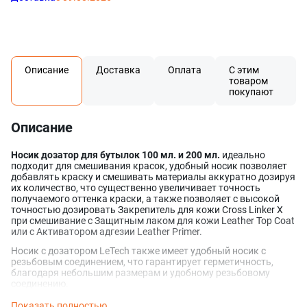
Описание
Доставка
Оплата
С этим
товаром
покупают
Описание
Носик дозатор для бутылок 100 мл. и 200 мл.
идеально
подходит для смешивания красок, удобный носик позволяет
добавлять краску и смешивать материалы аккуратно дозируя
их количество, что существенно увеличивает точность
получаемого оттенка краски, а также позволяет с высокой
точностью дозировать Закрепитель для кожи Cross Linker X
при смешивание с Защитным лаком для кожи Leather Top Coat
или с Активатором адгезии Leather Primer.
Носик с дозатором LeTech также имеет удобный носик с
резьбовым соединением, что гарантирует герметичность,
благодаря небольшим размерам и удобному резьбовому
соединению.
Показать полностью