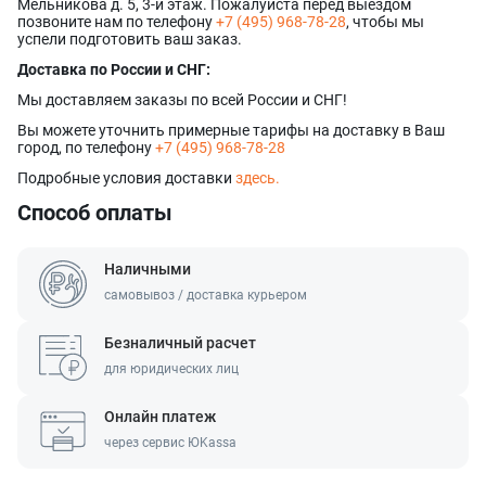
Прикрепить фото
Мельникова д. 5, 3-й этаж. Пожалуйста перед выездом
Соглашаюсь на обработку
персональных данных
позвоните нам по телефону
Наш менеджер свяжется с вами
+7 (495) 968-78-28
, чтобы мы
Нажимая кнопку «Отправить», я даю согласие на получение информации об
успели подготовить ваш заказ.
Наш менеджер свяжется с вами
в ближайшее время!
оформлении и получении заказа,
согласие на обработку персональных
Форматы файлов: .jpg, .png. Максимальный размер файла - 10 МБ.
Отправить
в ближайшее время!
Максимум 8 файлов
Наш менеджер свяжется с вами
Доставка по России и СНГ:
Отправить
Нажимая кнопку «Отправить», я даю согласие на получение информации об
в ближайшее время!
оформлении и получении заказа,
согласие на обработку персональных
Мы доставляем заказы по всей России и СНГ!
Отправить
данных
Вы можете уточнить примерные тарифы на доставку в Ваш
Наш менеджер свяжется с вами
город, по телефону
+7 (495) 968-78-28
в ближайшее время!
Отправить
Подробные условия доставки
здесь.
Способ оплаты
Наличными
самовывоз / доставка курьером
Безналичный расчет
для юридических лиц
Онлайн платеж
через сервис ЮKassa