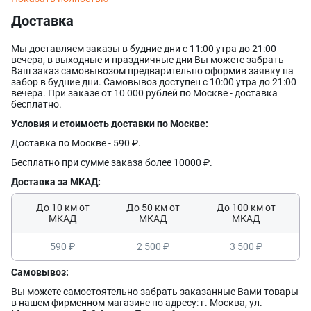
Доставка
Мы доставляем заказы в будние дни с 11:00 утра до 21:00
вечера, в выходные и праздничные дни Вы можете забрать
Ваш заказ самовывозом предварительно оформив заявку на
забор в будние дни. Самовывоз доступен с 10:00 утра до 21:00
вечера. При заказе от 10 000 рублей по Москве - доставка
бесплатно.
Оставить заявку
Данные формы отправлены
Условия и стоимость доставки по Москве:
Доставка по Москве - 590 ₽.
Ваше имя
Оставить заявку
Данные формы отправлены
Бесплатно при сумме заказа более 10000 ₽.
Купить в 1 клик
Данные формы отправлены
Доставка за МКАД:
Заказать звонок
Данные формы отправлены
Ваше имя
Телефон
До 10 км от
До 50 км от
До 100 км от
Оставьте заявку, и наш менеджер свяжется с вами в
МКАД
МКАД
МКАД
ближайшее время
Ваше имя
Ваше имя
Телефон
Комментарий
590 ₽
2 500 ₽
3 500 ₽
Ваш номер телефона
Самовывоз:
Ваш номер телефона
Комментарий
Вы можете самостоятельно забрать заказанные Вами товары
в нашем фирменном магазине по адресу: г. Москва, ул.
Соглашаюсь на обработку
персональных данных