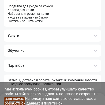
Средства для ухода за кожей
Краски для кожи
Наборы для ремонта кожи
Уход за замшей и нубуком
Чистка и защита кожи
Услуги
Обучение
Партнёры
Отзывы
Доставка и оплата
Контакты
О компании
Новости
Выездное обслуживание
Вакансии
Мы используем cookies, чтобы улучшать качество
работы сайта, рекомендовать полезное и сохранять
Политика обработки и защита данных
Правила использования материалов сайта
Карта сайта
ваш поиск. Используя наш сайт, вы соглашаетесь с
В корзину
© 2011 - 2026 OOO «Летэк» Все права защищены
обработкой данных и политикой