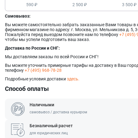
Ваше имя
Телефон
590 ₽
2 500 ₽
3 500 ₽
Комментарий
Ваш номер телефона
Самовывоз:
Ваш номер телефона
Комментарий
Вы можете самостоятельно забрать заказанные Вами товары в
фирменном магазине по адресу: г. Москва, ул. Мельникова д. 5, 3
Пожалуйста перед выездом позвоните нам по телефону
+7 (495) 
Соглашаюсь на обработку
персональных данных
Прикрепить фото
чтобы мы успели подготовить ваш заказ.
Соглашаюсь на обработку
персональных данных
Наш менеджер свяжется с вами в ближайшее
Нажимая кнопку «Отправить», я даю согласие на получение информации об оформ
Наш менеджер свяжется с вами в ближайшее
Доставка по России и СНГ:
время!
и получении заказа,
согласие на обработку персональных
Отправить
Форматы файлов: .jpg, .png. Максимальный размер файла - 10 МБ. Мак
время!
Наш менеджер свяжется с вами в ближайшее
Мы доставляем заказы по всей России и СНГ!
Отправить
8 файлов
время!
Нажимая кнопку «Отправить», я даю согласие на получение информации об оформ
Вы можете уточнить примерные тарифы на доставку в Ваш город
Отправить
и получении заказа,
согласие на обработку персональных данных
телефону
+7 (495) 968-78-28
Наш менеджер свяжется с вами в ближайшее
время!
Подробные условия доставки
здесь.
Отправить
Способ оплаты
Наличными
самовывоз / доставка курьером
Безналичный расчет
для юридических лиц