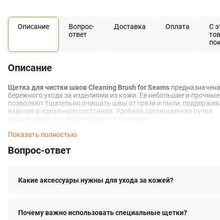
Описание
Вопрос-
Доставка
Оплата
С э
ответ
то
по
Описание
Щетка для чистки швов Cleaning Brush for Seams
предназначена
бережного ухода за изделиями из кожи. Ее небольшие и прочны
позволяют тщательно очищать швы от грязи и пыли, поддержив
изделия в идеальном состоянии. Удобная эргономичная ручка
обеспечивает комфорт при использовании.
Показать полностью
Вопрос-ответ
Какие аксессуары нужны для ухода за кожей?
Почему важно использовать специальные щетки?