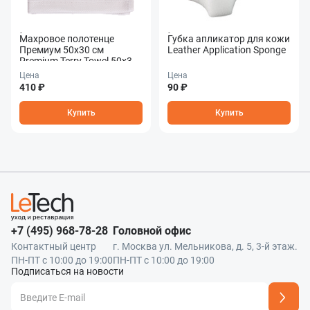
Махровое полотенце
Губка апликатор для кожи
Премиум 50x30 см
Leather Application Sponge
Premium Terry Towel 50x30
см
Цена
Цена
410 ₽
90 ₽
Купить
Купить
+7 (495) 968-78-28
Головной офис
Контактный центр
г. Москва ул. Мельникова, д. 5, 3-й этаж.
ПН-ПТ с 10:00 до 19:00
ПН-ПТ с 10:00 до 19:00
Подписаться на новости
Адрес подписки успешно добавлен