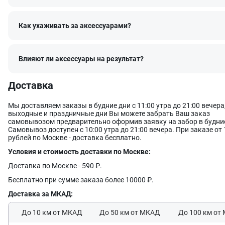
Как ухаживать за аксессуарами?
Влияют ли аксессуары на результат?
Доставка
Мы доставляем заказы в будние дни с 11:00 утра до 21:00 вечера,
выходные и праздничные дни Вы можете забрать Ваш заказ
самовывозом предварительно оформив заявку на забор в будние
Самовывоз доступен с 10:00 утра до 21:00 вечера. При заказе от 
рублей по Москве - доставка бесплатно.
Оставить заявку
Данные формы отправлены
Условия и стоимость доставки по Москве:
Доставка по Москве - 590 ₽.
Ваше имя
Оставить заявку
Данные формы отправлены
Бесплатно при сумме заказа более 10000 ₽.
Купить в 1 клик
Данные формы отправлены
Заказать звонок
Данные формы отправлены
Доставка за МКАД:
Ваше имя
Телефон
Оставьте заявку, и наш менеджер свяжется с вами в ближайш
До 10 км от МКАД
До 50 км от МКАД
До 100 км от
время
Ваше имя