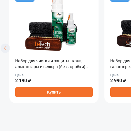
Набор для чистки и защиты ткани,
Набор для 
алькантары и велюра (без коробки)
галантерее
Fabric & Alcantara Care Combo
Leather C
Цена
Цена
2 190 ₽
2 990 ₽
Купить