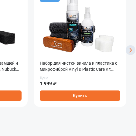
 замшей и
Набор для чистки винила и пластика с
& Nubuck
микрофиброй Vinyl & Plastic Care Kit
Combined (без коробки)
Цена
1 999 ₽
Купить