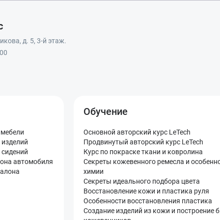
с
кова, д. 5, 3-й этаж.
:00
Обучение
 мебели
Основной авторский курс LeTech
 изделий
Продвинутый авторский курс LeTech
 сидений
Курс по покраске ткани и ковролина
лона автомобиля
Секреты кожевенного ремесла и особенн
салона
химии
Секреты идеального подбора цвета
Восстановление кожи и пластика руля
Особенности восстановления пластика
Создание изделий из кожи и построение 