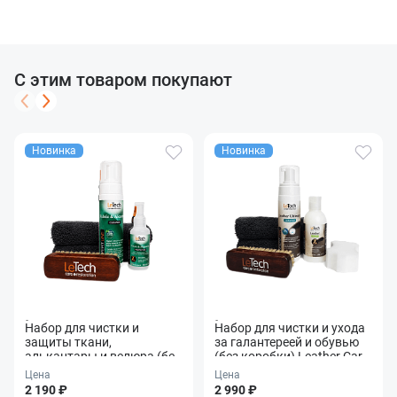
С этим товаром покупают
Новинка
Новинка
Набор для чистки и
Набор для чистки и ухода
защиты ткани,
за галантереей и обувью
алькантары и велюра (без
(без коробки) Leather Care
коробки) Fabric &
Combo
Цена
Цена
Alcantara Care Combo
2 190 ₽
2 990 ₽