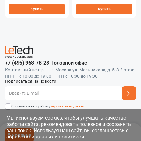
Купить
Купить
+7 (495) 968-78-28
Головной офис
Контактный центр
г. Москва ул. Мельникова, д. 5, 3-й этаж.
ПН-ПТ с 10:00 до 19:00
ПН-ПТ с 10:00 до 19:00
Подписаться на новости
Адрес подписки успешно добавлен
Соглашаюсь на обработку
персональных данных
Мы используем cookies, чтобы улучшать качество
работы сайта, рекомендовать полезное и сохранять
Политика обработки и защита данных
Правила использования материалов сайта
Карта сайта
ваш поиск. Используя наш сайт, вы соглашаетесь с
В корзину
© 2011 - 2026 OOO «Летэк» Все права защищены
обработкой данных и политикой