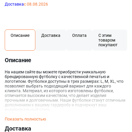
Доставка
с 08.08.2026
Описание
Доставка
Оплата
С этим
товаром
покупают
Описание
На нашем сайте вы можете приобрести уникальную
брендированную футболку с качественной печатью и
логотипом. Футболки доступны в трех размерах: L, M, XL, что
позволяет выбрать подходящий вариант для каждого
клиента. Материал, из которого изготовлены футболки,
отличается высоким качеством, что делает изделия
прочными и долговечными. Наши футболки станут отличным
дополнением к вашему гардеробу и подчеркнут ваш
индивидуальный стиль.
Оставить заявку
Данные формы отправлены
Показать полностью
Доставка
Ваше имя