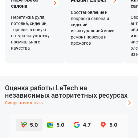
Ремонт салона
салона
са
Восстановление и
Перетяжка руля,
Озо
покраска салона и
потолка, сидений,
ант
сидений
торпеды в новую
обр
из натуральной кожи,
натуральную кожу
и к
ремонт порезов и
премиального
чис
прожогов
качества
эле
из 
Оценка работы LeTech на
независимых авторитетных ресурсах
Смотреть все отзывы