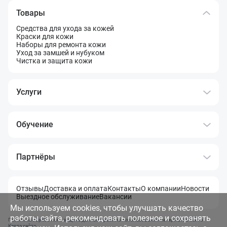
Товары
Средства для ухода за кожей
Краски для кожи
Наборы для ремонта кожи
Уход за замшей и нубуком
Чистка и защита кожи
Услуги
Обучение
Партнёры
Отзывы
Доставка и оплата
Контакты
О компании
Новости
Выездное обслуживание
Вакансии
Мы используем cookies, чтобы улучшать качество
работы сайта, рекомендовать полезное и сохранять
Политика обработки и защита данных
Правила использования материалов сайта
Карта сайта