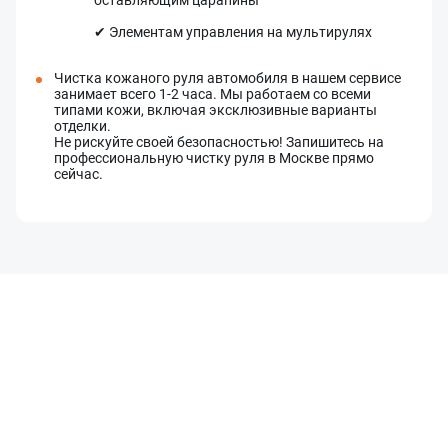
оставляющим царапины
✔ Элементам управления на мультирулях
Чистка кожаного руля автомобиля в нашем сервисе
занимает всего 1-2 часа. Мы работаем со всеми
типами кожи, включая эксклюзивные варианты
отделки.
Не рискуйте своей безопасностью! Запишитесь на
профессиональную чистку руля в Москве прямо
сейчас.
Оставить заявку
Данные формы отправлены
Ваше имя
Оставить заявку
Данные формы отправлены
Купить в 1 клик
Данные формы отправлены
Заказать звонок
Данные формы отправлены
Ваше имя
Телефон
Оставьте заявку, и наш менеджер свяжется с вами в
ближайшее время
Ваше имя
Ваше имя
Телефон
Комментарий
Ваш номер телефона
Ваш номер телефона
Комментарий