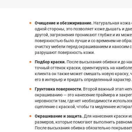
Очищение и обезжиривание.
Натуральная кожа о
одной стороны, это позволяет коже дышать и дае
другой, загрязнения проникают глубже и их може
поверхностью было лучше и со временем не обр
очистку мебели перед окрашиванием и наносим 
разрушают поверхность кожи.
Подбор краски.
После высыхания обивки и до на
точный оттенок краски, ориентируясь на наибол
клиента он также может смешать новую краску, 
его в интерьер и придать определенный характер.
Грунтовка поверхности.
Второй важный этап неп
окрашиванию — это нанесение праймера и закре
неровности там, где нет необходимости использо
сцепление с краской, чтобы та медленнее истир
Окрашивание и защита.
Для нанесения краски и
размеров, которые помогают выполнить равноме
После высыхания обивка обязательно покрывае