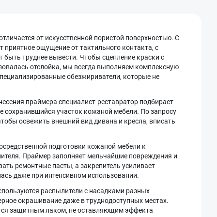
тличается от искусственной пористой поверхностью. С
т приятное ощущение от тактильного контакта, с
т быть труднее вывести. Чтобы сцепление краски с
азовалась отслойка, мы всегда выполняем комплексную
специализированные обезжириватели, которые не
несения праймера специалист-реставратор подбирает
ее сохранившийся участок кожаной мебели. По запросу
чтобы освежить внешний вид дивана и кресла, вписать
осредственной подготовки кожаной мебели к
пителя. Праймер заполняет мельчайшие повреждения и
вать ремонтные пасты, а закрепитель усиливает
алась даже при интенсивном использовании.
спользуются распылители с насадками разных
рное окрашивание даже в труднодоступных местах.
тся защитным лаком, не оставляющим эффекта