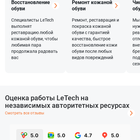
Восстановление
Ремонт кожаной
Чи
обуви
обуви
об
Специалисты LeTech
Ремонт, реставрация и
Мы 
выполнят
покраска кожаной
нуж
реставрацию любой
обуви с гарантией
реа
кожаной обуви, чтобы
качества, быстрое
отл
любимая пара
восстановление кожи
вне
продолжала радовать
обуви после любых
бре
вас
видов повреждений
под
сез
Оценка работы LeTech на
независимых авторитетных ресурсах
Смотреть все отзывы