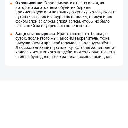
Окрашивание.
В зависимости от типа кожи, из
которого изготовлена обувь, выбираем
проникающую или покрывную краску, колеруем ее в
нужный оттенок и аккуратно наносим, просушивая
феном слой за слоем, следя за тем, чтобы не было
затеканий на внутреннюю поверхность.
Защита и полировка.
Краска сохнет от 1 часа до
суток, после этого мы наносим закрепитель, тоже
высушиваем и при необходимости полируем обувь.
Лак создает защитную пленку, которая защищает от
износа и негативного воздействия солнечного света,
Оставить заявку
Данные формы отправлены
чтобы обувь дольше сохраняла насыщенный цвет.
Ваше имя
Оставить заявку
Данные формы отправлены
Купить в 1 клик
Данные формы отправлены
Заказать звонок
Данные формы отправлены
Ваше имя
Телефон
Оставьте заявку, и наш менеджер свяжется с вами в
ближайшее время
Ваше имя
Ваше имя
Телефон
Комментарий
Ваш номер телефона
Ваш номер телефона
Комментарий