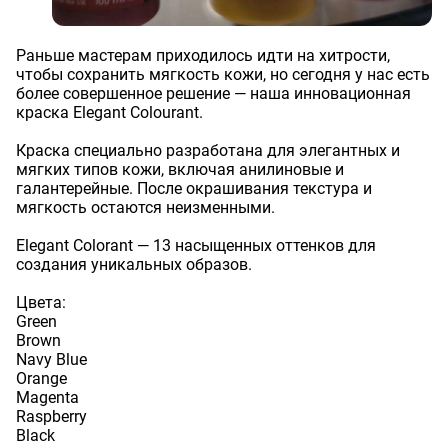
Раньше мастерам приходилось идти на хитрости,
чтобы сохранить мягкость кожи, но сегодня у нас есть
более совершенное решение — наша инновационная
краска Elegant Colourant.
Краска специально разработана для элегантных и
мягких типов кожи, включая анилиновые и
галантерейные. После окрашивания текстура и
мягкость остаются неизменными.
Оставить заявку
Данные формы отправлены
Elegant Colorant — 13 насыщенных оттенков для
создания уникальных образов.
Ваше имя
Оставить заявку
Данные формы отправлены
Цвета:
Купить в 1 клик
Данные формы отправлены
Green
Заказать звонок
Данные формы отправлены
Ваше имя
Телефон
Brown
Оставьте заявку, и наш менеджер свяжется с вами в
Navy Blue
ближайшее время
Ваше имя
Orange
Ваше имя
Телефон
Комментарий
Magenta
Raspberry
Ваш номер телефона
Black