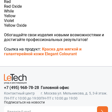
Ваш номер телефона
Комментарий
Red
Red Oxide
While
Соглашаюсь на обработку
персональных данных
Прикрепить фото
Yellow
Соглашаюсь на обработку
персональных данных
Наш менеджер свяжется с вами
Violet
Нажимая кнопку «Отправить», я даю согласие на получение информации об
Наш менеджер свяжется с вами
в ближайшее время!
оформлении и получении заказа,
согласие на обработку персональных
Yellow Oxide
Форматы файлов: .jpg, .png. Максимальный размер файла - 10 МБ.
Отправить
в ближайшее время!
Максимум 8 файлов
Наш менеджер свяжется с вами
Отправить
Нажимая кнопку «Отправить», я даю согласие на получение информации об
в ближайшее время!
Обогащайте свои изделия новыми возможностями и
оформлении и получении заказа,
согласие на обработку персональных
Отправить
данных
достигайте профессиональных результатов!
Наш менеджер свяжется с вами
Ссылка на продукт:
Краска для мягкой и
в ближайшее время!
Отправить
галантерейной кожи Elegant Colourant
+7 (495) 968-78-28
Головной офис
Контактный центр
г. Москва ул. Мельникова, д. 5, 3-й этаж.
ПН-ПТ с 10:00 до 19:00
ПН-ПТ с 10:00 до 19:00
Подписаться на новости
Адрес подписки успешно добавлен