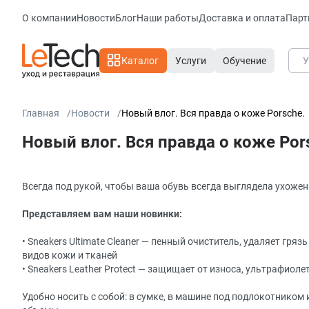
О компании
Новости
Блог
Наши работы
Доставка и оплата
Парт
Каталог
Услуги
Обучение
Главная
Новости
Новый влог. Вся правда о коже Porsche.
Новый влог. Вся правда о коже Por
Всегда под рукой, чтобы ваша обувь всегда выглядела ухожен
Представляем вам наши новинки:
• Sneakers Ultimate Cleaner — пенный очиститель, удаляет гряз
видов кожи и тканей
• Sneakers Leather Protect — защищает от износа, ультрафиоле
Удобно носить с собой: в сумке, в машине под подлокотником 