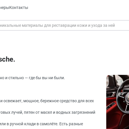
неры
Контакты
sche.
но и стильно — где бы вы ни были.
ь и освежает, мощное, бережное средство для всех
Оставить заявку
Данные формы отправлены
товых лучей, пятен от масел и водных загрязнений
или в ручной клади в самолёте. Есть разные
Оставить заявку
Данные формы отправлены
Ваше имя