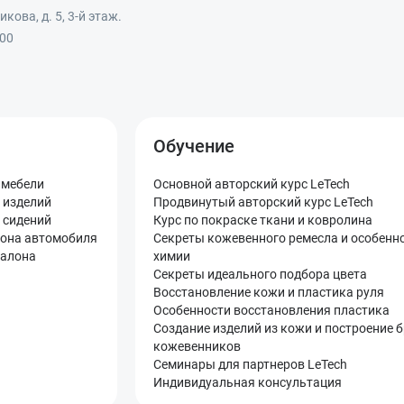
кова, д. 5, 3-й этаж.
:00
Обучение
 мебели
Основной авторский курс LeTech
 изделий
Продвинутый авторский курс LeTech
 сидений
Курс по покраске ткани и ковролина
лона автомобиля
Секреты кожевенного ремесла и особенн
салона
химии
Секреты идеального подбора цвета
Восстановление кожи и пластика руля
Особенности восстановления пластика
Создание изделий из кожи и построение 
кожевенников
Семинары для партнеров LeTech
Индивидуальная консультация