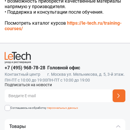
• Возможность приобрести качественные материалы
Соглашаюсь на обработку
персональных данных
Наш менеджер свяжется с вами
напрямую у производителя.
Нажимая кнопку «Отправить», я даю согласие на получение информации об
Наш менеджер свяжется с вами
в ближайшее время!
оформлении и получении заказа,
согласие на обработку персональных
• Поддержка и консультации после обучения.
Форматы файлов: .jpg, .png. Максимальный размер файла - 10 МБ.
Отправить
в ближайшее время!
Максимум 8 файлов
Наш менеджер свяжется с вами
Отправить
Нажимая кнопку «Отправить», я даю согласие на получение информации об
Посмотреть каталог курсов
https://le-tech.ru/training-
в ближайшее время!
оформлении и получении заказа,
согласие на обработку персональных
Отправить
courses/
данных
Наш менеджер свяжется с вами
в ближайшее время!
Отправить
+7 (495) 968-78-28
Головной офис
Контактный центр
г. Москва ул. Мельникова, д. 5, 3-й этаж.
ПН-ПТ с 10:00 до 19:00
ПН-ПТ с 10:00 до 19:00
Подписаться на новости
Адрес подписки успешно добавлен
Соглашаюсь на обработку
персональных данных
Товары