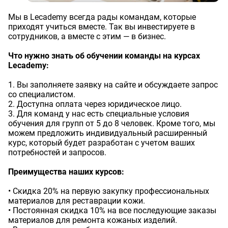
Мы в Lecademy всегда рады командам, которые
приходят учиться вместе. Так вы инвестируете в
сотрудников, а вместе с этим — в бизнес.
Что нужно знать об обучении команды на курсах
Lecademy:
Оставить заявку
Данные формы отправлены
1. Вы заполняете заявку на сайте и обсуждаете запрос
со специалистом.
2. Доступна оплата через юридическое лицо.
Ваше имя
Оставить заявку
Данные формы отправлены
3. Для команд у нас есть специальные условия
обучения для групп от 5 до 8 человек. Кроме того, мы
Купить в 1 клик
Данные формы отправлены
можем предложить индивидуальный расширенный
Заказать звонок
Данные формы отправлены
Ваше имя
Телефон
курс, который будет разработан с учетом ваших
Оставьте заявку, и наш менеджер свяжется с вами в
потребностей и запросов.
ближайшее время
Ваше имя
Ваше имя
Телефон
Комментарий
Преимущества наших курсов:
• Скидка 20% на первую закупку профессиональных
Ваш номер телефона
Ваш номер телефона
материалов для реставрации кожи.
Комментарий
• Постоянная скидка 10% на все последующие заказы
материалов для ремонта кожаных изделий.
Соглашаюсь на обработку
персональных данных
Прикрепить фото