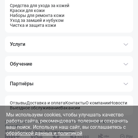
Средства для ухода за кожей
Краски для кожи
Наборы для ремонта кожи
Уход за замшей и нубуком
Чистка и защита кожи
Услуги
Обучение
Партнёры
Отзывы
Доставка и оплата
Контакты
О компании
Новости
Выездное обслуживание
Вакансии
Мы используем cookies, чтобы улучшать качество
работы сайта, рекомендовать полезное и сохранять
Политика обработки и защита данных
Правила использования материалов сайта
Карта сайта
ваш поиск. Используя наш сайт, вы соглашаетесь с
© 2011 - 2026 OOO «Летэк» Все права защищены
обработкой данных и политикой