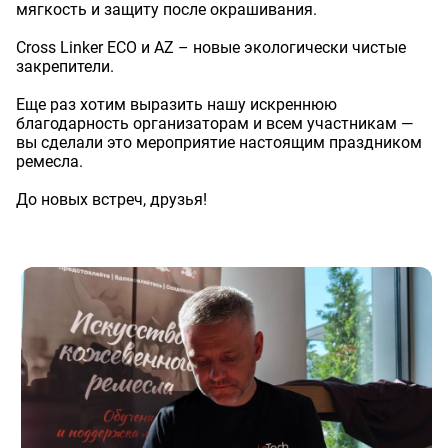
мягкость и защиту после окрашивания.
Cross Linker ECO и AZ – новые экологически чистые
закрепители.
Еще раз хотим выразить нашу искреннюю
благодарность организаторам и всем участникам —
вы сделали это мероприятие настоящим праздником
ремесла.
До новых встреч, друзья!
Оставить заявку
Данные формы отправлены
Ваше имя
Оставить заявку
Данные формы отправлены