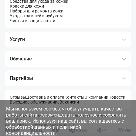
Средства для ухода за кожей
Краски для кожи
Наборы для ремонта кожи
Уход за замшей и нубуком
Чистка и защита кожи
Услуги
Обучение
Партнёры
Отзывы
Доставка и оплата
Контакты
О компании
Новости
Выездное обслуживание
Вакансии
Мы используем cookies, чтобы улучшать качество
работы сайта, рекомендовать полезное и сохранять
Политика обработки и защита данных
Правила использования материалов сайта
Карта сайта
ваш поиск. Используя наш сайт, вы соглашаетесь с
© 2011 - 2026 OOO «Летэк» Все права защищены
обработкой данных и политикой
конфиденциальности
.