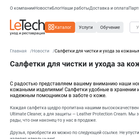
О компании
Новости
Блог
Наши работы
Доставка и оплата
Парт
Каталог
Услуги
Обучение
Главная
Новости
Салфетки для чистки и ухода за кожан
Салфетки для чистки и ухода за к
С радостью представляем вашему вниманию наши новы
кожаными изделиями! Салфетки удобные в хранении и
надежным помощником в заботе о коже.
Каждая салфетка щедро пропитана нашими высококачественн
Ultimate Cleaner, а для защиты — Leather Protection Cream. Мы
рады, что они наконец-то у нас в продаже.
Друзья, приобрести их можно по следующей ссылке. Не упус
изделия идеальными!