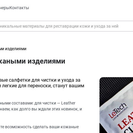
неры
Контакты
Оставить заявку
Данные формы отправлены
ыми изделиями
ожаными изделиями
Оставить заявку
Данные формы отправлены
Ваше имя
Купить в 1 клик
Данные формы отправлены
е салфетки для чистки и ухода за
Заказать звонок
Данные формы отправлены
Ваше имя
 легкие для переноски, станут вашим
Телефон
Оставьте заявку, и наш менеджер свяжется с вами в ближайшее
Ваше имя
время
Телефон
ыми составами: для чистки — Leather
Комментарий
Ваше имя
 знаем, как долго вы ждали этих новинок, и
Ваш номер телефона
Комментарий
Ваш номер телефона
тите возможность сделать ваши кожаные