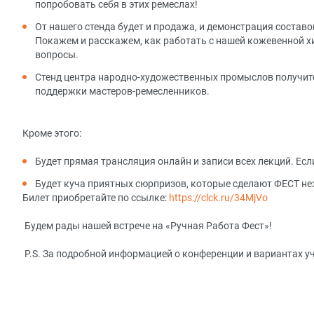
попробовать себя в этих ремеслах!
От нашего стенда будет и продажа, и демонстрация состав
Покажем и расскажем, как работать с нашей кожевенной х
вопросы.
Стенд центра народно-художественных промыслов получит
поддержки мастеров-ремесленников.
Кроме этого:
Будет прямая трансляция онлайн и записи всех лекций. Есл
Будет куча приятных сюрпризов, которые сделают ФЕСТ не
Билет приобретайте по ссылке:
https://clck.ru/34MjVo
Будем рады нашей встрече на «Ручная Работа Фест»!
P.S. За подробной информацией о конференции и вариантах у