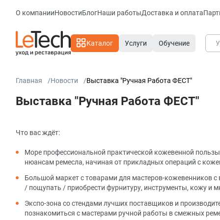
О компании
Новости
Блог
Наши работы
Доставка и оплата
Парт
Каталог
Услуги
Обучение
Главная
Новости
Выставка "Ручная Работа ФЕСТ"
Выставка "Ручная Работа ФЕСТ"
Что вас ждёт:
Море профессиональной практической кожевенной пользы:
нюансам ремесла, начиная от прикладных операций с коже
Большой маркет с товарами для мастеров-кожевенников с
/ пощупать / приобрести фурнитуру, инструменты, кожу и м
Экспо-зона со стендами лучших поставщиков и производите
познакомиться с мастерами ручной работы в смежных ремес