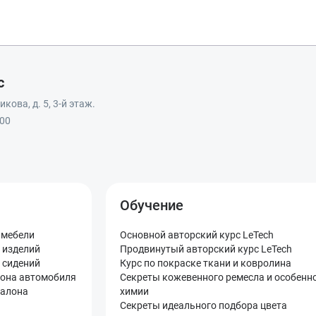
в ближайшее время!
Отправить
с
кова, д. 5, 3-й этаж.
:00
Обучение
 мебели
Основной авторский курс LeTech
 изделий
Продвинутый авторский курс LeTech
 сидений
Курс по покраске ткани и ковролина
лона автомобиля
Секреты кожевенного ремесла и особенн
салона
химии
Секреты идеального подбора цвета