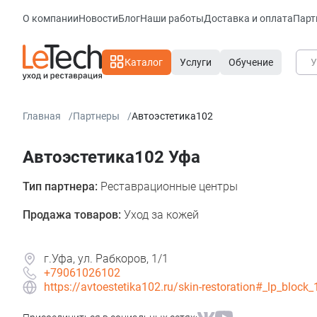
О компании
Новости
Блог
Наши работы
Доставка и оплата
Парт
Каталог
Услуги
Обучение
Главная
Партнеры
Автоэстетика102
Автоэстетика102 Уфа
Тип партнера:
Реставрационные центры
Продажа товаров:
Уход за кожей
г.Уфа, ул. Рабкоров, 1/1
+79061026102
https://avtoestetika102.ru/skin-restoration#_lp_bloc