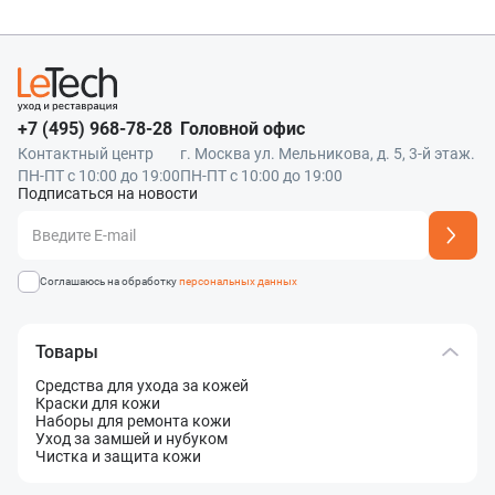
Наш менеджер свяжется с вами
Максимум 8 файлов
Отправить
Нажимая кнопку «Отправить», я даю согласие на получение информации об
в ближайшее время!
оформлении и получении заказа,
согласие на обработку персональных
Отправить
данных
Наш менеджер свяжется с вами
в ближайшее время!
Отправить
+7 (495) 968-78-28
Головной офис
Контактный центр
г. Москва ул. Мельникова, д. 5, 3-й этаж.
ПН-ПТ с 10:00 до 19:00
ПН-ПТ с 10:00 до 19:00
Подписаться на новости
Адрес подписки успешно добавлен
Соглашаюсь на обработку
персональных данных
Товары
Средства для ухода за кожей
Краски для кожи
Наборы для ремонта кожи
Уход за замшей и нубуком
Чистка и защита кожи