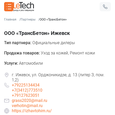
Главная
Партнеры
ООО «ТрансБетон»
ООО «ТрансБетон» Ижевск
Тип партнера:
Официальные дилеры
Продажа товаров:
Уход за кожей, Ремонт кожи
Услуги:
Автомобили
г. Ижевск, ул. Орджоникидзе, д. 13 (литер З, пом.
1,2)
+79225134434
+7(3412)773510
+79127623051
Оставить заявку
Данные формы отправлены
grass2020@mail.ru
verhotin@mail.ru
https://izhavtohim.ru/
Ваше имя
Оставить заявку
Данные формы отправлены