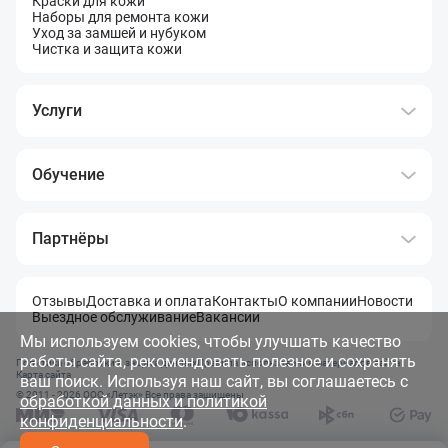
Краски для кожи
Наборы для ремонта кожи
Уход за замшей и нубуком
Чистка и защита кожи
Услуги
Обучение
Партнёры
Отзывы
Доставка и оплата
Контакты
О компании
Новости
Выездное обслуживание
Вакансии
Мы используем cookies, чтобы улучшать качество
работы сайта, рекомендовать полезное и сохранять
Политика обработки и защита данных
Правила использования материалов сайта
Карта сайта
ваш поиск. Используя наш сайт, вы соглашаетесь с
© 2011 - 2026 OOO «Летэк» Все права защищены
обработкой данных и политикой
конфиденциальности
.