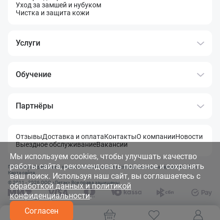
Уход за замшей и нубуком
Чистка и защита кожи
Услуги
Обучение
Партнёры
Отзывы
Доставка и оплата
Контакты
О компании
Новости
Выездное обслуживание
Вакансии
Мы используем cookies, чтобы улучшать качество
работы сайта, рекомендовать полезное и сохранять
Политика обработки и защита данных
Правила использования материалов сайта
Карта сайта
ваш поиск. Используя наш сайт, вы соглашаетесь с
© 2011 - 2026 OOO «Летэк» Все права защищены
обработкой данных и политикой
конфиденциальности
.
Согласен