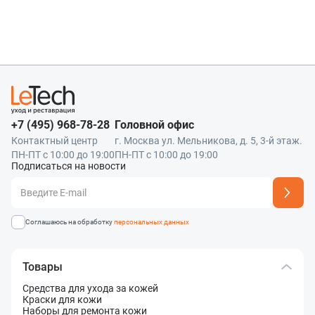
Нажимая кнопку «Отправить», я даю согласие на получение информации об
Наш менеджер свяжется с вами
в ближайшее время!
оформлении и получении заказа,
согласие на обработку персональных
Форматы файлов: .jpg, .png. Максимальный размер файла - 10 МБ.
Отправить
в ближайшее время!
Наш менеджер свяжется с вами
Максимум 8 файлов
Отправить
Нажимая кнопку «Отправить», я даю согласие на получение информации об
в ближайшее время!
оформлении и получении заказа,
согласие на обработку персональных
Отправить
данных
Наш менеджер свяжется с вами
в ближайшее время!
Отправить
+7 (495) 968-78-28
Головной офис
Контактный центр
г. Москва ул. Мельникова, д. 5, 3-й этаж.
ПН-ПТ с 10:00 до 19:00
ПН-ПТ с 10:00 до 19:00
Подписаться на новости
Адрес подписки успешно добавлен
Соглашаюсь на обработку
персональных данных
Товары
Средства для ухода за кожей
Краски для кожи
Наборы для ремонта кожи