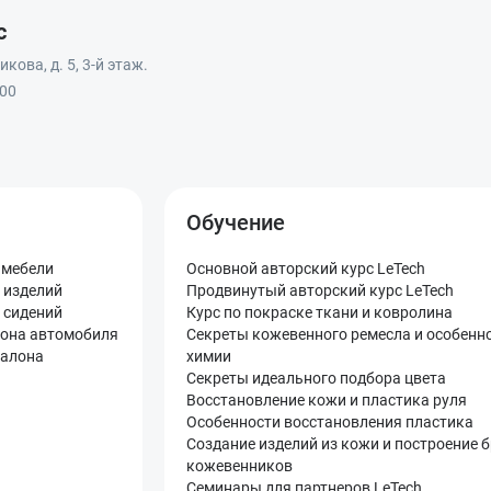
с
кова, д. 5, 3-й этаж.
:00
Обучение
 мебели
Основной авторский курс LeTech
 изделий
Продвинутый авторский курс LeTech
 сидений
Курс по покраске ткани и ковролина
лона автомобиля
Секреты кожевенного ремесла и особенн
салона
химии
Секреты идеального подбора цвета
Восстановление кожи и пластика руля
Особенности восстановления пластика
Создание изделий из кожи и построение 
кожевенников
Семинары для партнеров LeTech