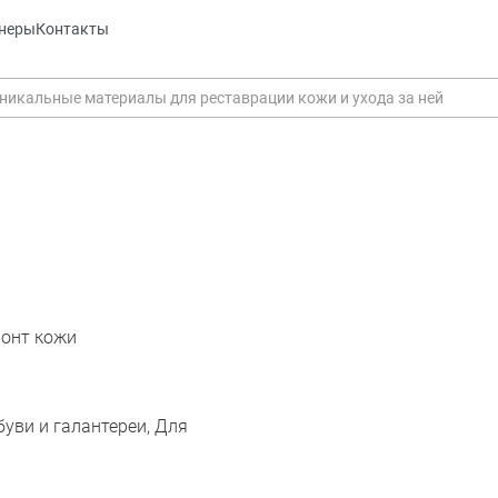
неры
Контакты
монт кожи
буви и галантереи, Для
Оставить заявку
Данные формы отправлены