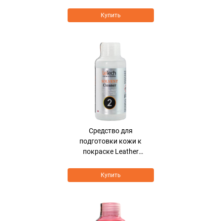
Купить
Средcтво для
подготовки кожи к
покраске Leather
Solvent Cleaner
Купить
Хит продаж