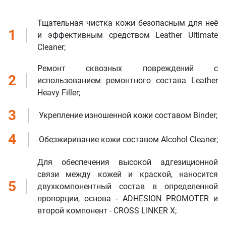
Тщательная чистка кожи безопасным для неё
1
и эффективным средством Leather Ultimate
Cleaner;
Ремонт сквозных повреждений с
2
использованием ремонтного состава Leather
Heavy Filler;
3
Укрепление изношенной кожи составом Binder;
4
Обезжиривание кожи составом Alcohol Cleaner;
Оставить заявку
Данные формы отправлены
Для обеспечения высокой адгезиционной
Ваше имя
связи между кожей и краской, наносится
Оставить заявку
Данные формы отправлены
5
двухкомпонентный состав в определенной
Купить в 1 клик
Данные формы отправлены
пропорции, основа - ADHESION PROMOTER и
Заказать звонок
Данные формы отправлены
Ваше имя
Телефон
второй компонент - CROSS LINKER X;
Оставьте заявку, и наш менеджер свяжется с вами в