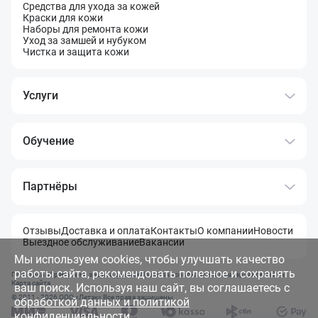
Средства для ухода за кожей
Краски для кожи
Наборы для ремонта кожи
Уход за замшей и нубуком
Чистка и защита кожи
Услуги
Обучение
Партнёры
Отзывы
Доставка и оплата
Контакты
О компании
Новости
Выездное обслуживание
Вакансии
Мы используем cookies, чтобы улучшать качество
работы сайта, рекомендовать полезное и сохранять
Политика обработки и защита данных
Правила использования материалов сайта
Карта сайта
ваш поиск. Используя наш сайт, вы соглашаетесь с
© 2011 - 2026 OOO «Летэк» Все права защищены
обработкой данных и политикой
конфиденциальности
.