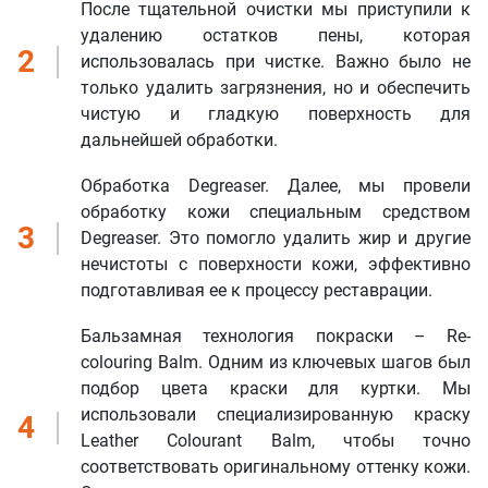
После тщательной очистки мы приступили к
удалению остатков пены, которая
2
Оставить заявку
Данные формы отправлены
использовалась при чистке. Важно было не
только удалить загрязнения, но и обеспечить
чистую и гладкую поверхность для
Ваше имя
Оставить заявку
Данные формы отправлены
дальнейшей обработки.
Купить в 1 клик
Данные формы отправлены
Заказать звонок
Данные формы отправлены
Ваше имя
Телефон
Обработка Degreaser. Далее, мы провели
Оставьте заявку, и наш менеджер свяжется с вами в
обработку кожи специальным средством
ближайшее время
Ваше имя
3
Degreaser. Это помогло удалить жир и другие
Ваше имя
Телефон
Комментарий
нечистоты с поверхности кожи, эффективно
подготавливая ее к процессу реставрации.
Ваш номер телефона
Ваш номер телефона
Комментарий
Бальзамная технология покраски – Re-
colouring Balm. Одним из ключевых шагов был
Соглашаюсь на обработку
персональных данных
Прикрепить фото
Соглашаюсь на обработку
персональных данных
подбор цвета краски для куртки. Мы
Наш менеджер свяжется с вами
Нажимая кнопку «Отправить», я даю согласие на получение информации об
Наш менеджер свяжется с вами
использовали специализированную краску
в ближайшее время!
4
оформлении и получении заказа,
согласие на обработку персональных
Форматы файлов: .jpg, .png. Максимальный размер файла - 10 МБ.
Отправить
в ближайшее время!
Leather Colourant Balm, чтобы точно
Наш менеджер свяжется с вами
Максимум 8 файлов
Отправить
Нажимая кнопку «Отправить», я даю согласие на получение информации об
в ближайшее время!
соответствовать оригинальному оттенку кожи.
оформлении и получении заказа,
согласие на обработку персональных
Отправить
данных