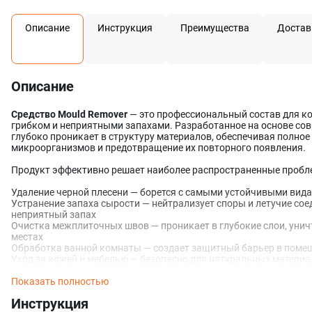
Описание
Инструкция
Преимущества
Достав
Описание
Средство Mould Remover
— это профессиональный состав для к
грибком и неприятными запахами. Разработанное на основе сов
глубоко проникает в структуру материалов, обеспечивая полно
микроорганизмов и предотвращение их повторного появления.
Продукт эффективно решает наиболее распространенные пробле
Удаление черной плесени — борется с самыми устойчивыми вид
Устранение запаха сырости — нейтрализует споры и летучие с
неприятный запах
Очистка межплиточных швов — проникает в глубокие слои, уни
местах
Обработка ванной комнаты — создает защитный барьер в пом
Уход за кожей и мебелью — безопасно для натуральных материа
Показать полностью
Инструкция