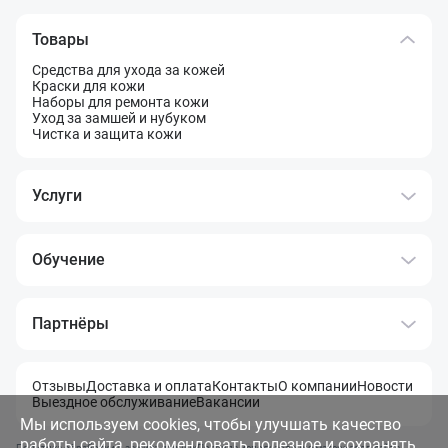
Товары
Средства для ухода за кожей
Краски для кожи
Наборы для ремонта кожи
Уход за замшей и нубуком
Чистка и защита кожи
Услуги
Обучение
Партнёры
Отзывы
Доставка и оплата
Контакты
О компании
Новости
Выездное обслуживание
Вакансии
Мы используем cookies, чтобы улучшать качество
работы сайта, рекомендовать полезное и сохранять
Политика обработки и защита данных
Правила использования материалов сайта