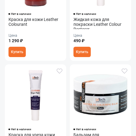
Нет в наличии
Нет в наличии
Краска для кожи Leather
Жидкая кожа для
Colourant
покраски Leather Colour
Restorer
Цена
Цена
1 290 ₽
490 ₽
Купить
Купить
Оставить заявку
Данные формы отправлены
Нет в наличии
Нет в наличии
Краска для уреза кожи
Бальзам для