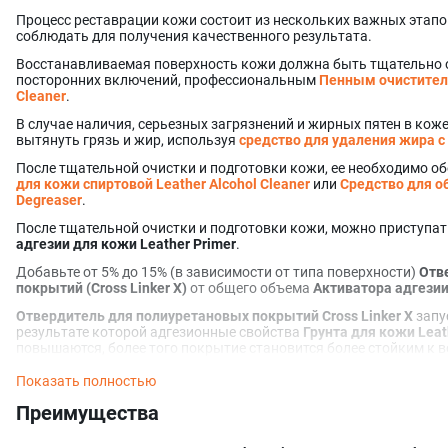
специалистов и менеджеров нашей компании.
Процесс реставрации кожи состоит из нескольких важных этапо
При использовании нашего продукта крайне важно следовать и
соблюдать для получения качественного результата.
гарантирует не только эффективное применение, но и вашу без
Восстанавливаемая поверхность кожи должна быть тщательно о
нанесением состава рекомендуется протестировать его на небол
посторонних включений, профессиональным
Пенным очистите
позволит убедиться в отсутствии нежелательных реакций и пров
Cleaner
.
вашем комфорте и безопасности, поэтому настоятельно рекомен
важные рекомендации.
В случае наличия, серьезных загрязнений и жирных пятен в кож
вытянуть грязь и жир, используя
средство для удаления жира 
После тщательной очистки и подготовки кожи, ее необходимо о
для кожи спиртовой
Leather Alcohol Cleaner
или
Средство для 
Degreaser
.
После тщательной очистки и подготовки кожи, можно приступа
адгезии для кожи
Leather Primer
.
Добавьте от 5% до 15% (в зависимости от типа поверхности)
Отв
покрытий (
Cross Linker X
)
от общего объема
Активатора адгезии
Отвердитель для полиуретановых покрытий
Cross Linker X
запу
результате которой адгезионные свойства
Грунта для кожи Leat
повышаются, более того покрытие становится более стойким к в
растворителей. Также это приводит к образованию молекулярны
Грунтом для кожи Leather Primer
. Нанесите первый базовый сл
Показать полностью
феном. Это нужно для того, чтобы активатор адгезии надежно з
Преимущества
для кожи Leather Primer
важно сушить горячим воздухом, после 
нагрев, улучшает химическую реакцию и делает ее более качест