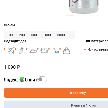
Объем
100
200
500
1000
5000
-
Подходит для:
Тип материала
Искусственн
1 090 ₽
В корзину
Купить в 1 клик