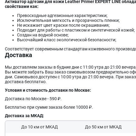
Активатор адгезии для кожи Leather Primer EXPERT LINE обла
Нанесите два слоя с помощью аэрографа. Первый слой наносит
свойствами как:
второй горизонтальным движением, и не забывайте подсушиват
наносите аналогично первым двум, но уже диагональными движ
Превосходные адгезионные характеристики;
равномерное распределение
Грунта для кожи Leather Primer
на 
Исключительная мягкость и прозрачность пленки;
Не искажает цвет краски после окрашивания;
Каждый слой тщательно подсушивайте феном. После смешиван
Подходит для работы с пластиком и синтетической кожей;
c Отвердителем
Cross Linker X
, смесь пригодна к использованию 
Создан на водной основе;
поверхность лучше всего почти сразу после нанесения
Грунта д
Высочайший класс экологической безопасности;
ОЧИСТКА ИНСТРУМЕНТА
Соответствует современным стандартам кожевенного производ
После нанесения всех покрытий, промойте используемые инстру
Доставка
используйте растворитель для краски LeTech
Leather Prep
.
Мы доставляем заказы в будние дни с 11:00 утра до 21:00 вечер
Вы можете забрать Ваш заказ самовывозом предварительно офо
дни. Самовывоз доступен с 10:00 утра до 21:00 вечера. При заказ
доставка бесплатно.
Условия и стоимость доставки по Москве:
Доставка по Москве - 590 ₽.
Бесплатно при сумме заказа более 10000 ₽.
Доставка за МКАД:
До 10 км от МКАД
До 50 км от МКАД