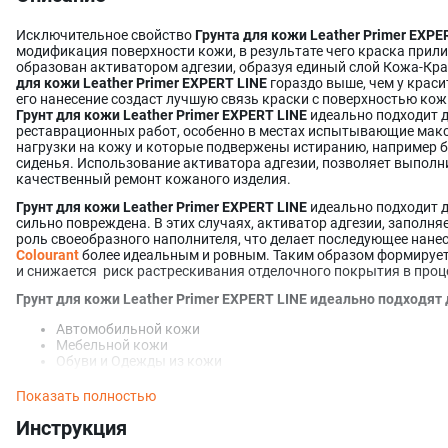
Исключительное свойство
Грунта для кожи Leather Primer EXPE
модификация поверхности кожи, в результате чего краска прилип
образован активатором адгезии, образуя единый слой Кожа-Кр
для кожи Leather Primer EXPERT LINE
гораздо выше, чем у краси
его нанесение создаст лучшую связь краски с поверхностью кожи
Грунт для кожи Leather Primer EXPERT LINE
идеально подходит д
реставрационных работ, особенно в местах испытывающие ма
нагрузки на кожу и которые подвержены истиранию, например
сиденья. Использование активатора адгезии, позволяет выполн
качественный ремонт кожаного изделия.
Грунт для кожи Leather Primer EXPERT LINE
идеально подходит д
сильно повреждена. В этих случаях, активатор адгезии, заполня
роль своеобразного наполнителя, что делает последующее нане
Colourant
более идеальным и ровным. Таким образом формируе
и снижается риск растрескивания отделочного покрытия в проц
Грунт для кожи Leather Primer EXPERT LINE идеально подходят 
Автомобильной кожи
Мебельной кожи
Обуви и Одежды из кожи
Кожгалантереи
Искусственной кожи
Показать полностью
Не подходит для замши и нубука.
Инструкция
Дополнительные консультации о средствах для кожи Leather LeT