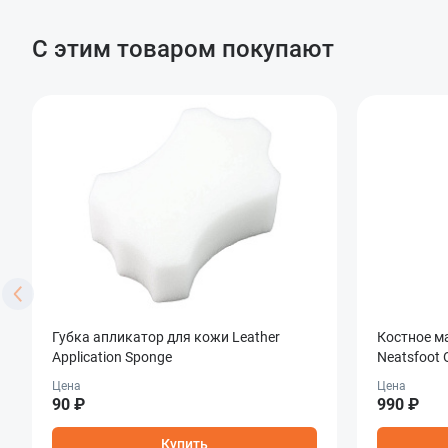
С этим товаром покупают
Губка апликатор для кожи Leather
Костное м
Application Sponge
Neatsfoot O
Цена
Цена
90 ₽
990 ₽
Купить