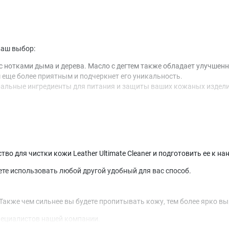
ваш выбор:
 с нотками дыма и дерева. Масло с дегтем также обладает улучше
 еще более приятным и подчеркнет его уникальность.
ральные ингредиенты для питания и защиты ваших кожаных издели
и.
е применение, но и вашу безопасность. Перед полным нанесением 
о для чистки кожи Leather Ultimate Cleaner и подготовить ее к на
ете использовать любой другой удобный для вас способ.
 Также чем сильнее вы будете пропитывать кожу, тем более ярко 
пециалистов нашей компании.