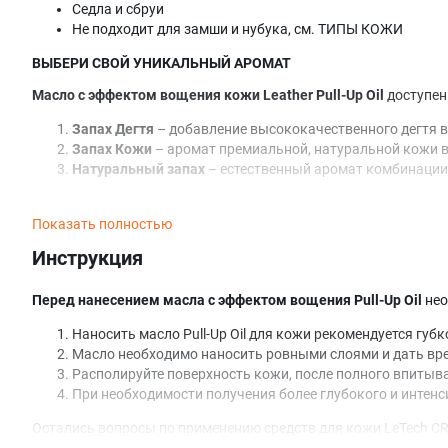
Седла и сбруи
Не подходит для замши и нубука, см. ТИПЫ КОЖИ
ВЫБЕРИ СВОЙ УНИКАЛЬНЫЙ АРОМАТ
Масло с эффектом вощения кожи Leather Pull-Up Oil
доступен
Запах Дегтя
– добавление высококачественного дегтя в
Запах Кожи
– аромат премиальной, натуральной кожи в
Натуральный запах
– естественный аромат комбинации
Дополнительные консультации о средствах LeTech CRAFT LINE
Показать полностью
При использовании нашего продукта крайне важно следовать 
Инструкция
Перед нанесением масла с эффектом вощения Pull-Up Oil
нео
Наносить масло Pull-Up Oil для кожи рекомендуется гу
Масло необходимо наносить ровными слоями и дать вре
Располируйте поверхность кожи, после полного впитыва
При необходимости получения более глубокого и интен
Остались вопросы по применению средств для кожи LeTech C