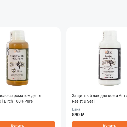
асло c ароматом дегтя
Защитный лак для кожи Анти
il Birch 100% Pure
Resist & Seal
Цена
890 ₽
Купить
Купить