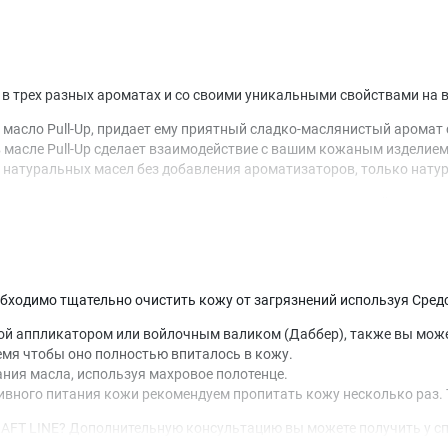
 в трех разных ароматах и со своими уникальными свойствами на 
 масло Pull-Up, придает ему приятный сладко-маслянистый аромат
 масле Pull-Up сделает взаимодействие с вашим кожаным изделием
 натуральных масел без добавления ароматизаторов, только нату
, вы можете получить у специалистов и менеджеров нашей компани
инструкциям производителя. Это гарантирует не только эффективно
бходимо тщательно очистить кожу от загрязнений используя Средств
бкой аппликатором или войлочным валиком (Даббер), также вы мож
мя чтобы оно полностью впиталось в кожу.
ния масла, используя махровое полотенце.
сивного питания кожи рекомендуем пропитать кожу несколько раз.
RAFT LINE? Дополнительную консультацию вы можете получить у с