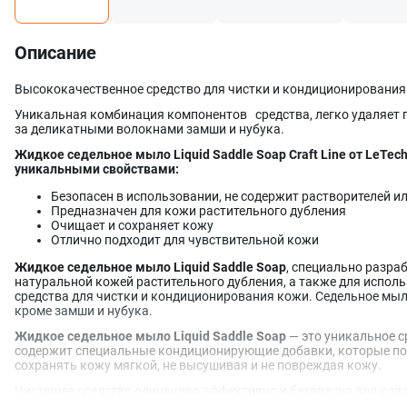
Описание
Высококачественное средство для чистки и кондиционирования
Уникальная комбинация компонентов средства, легко удаляет г
за деликатными волокнами замши и нубука.
Жидкое седельное мыло Liquid Saddle Soap Сraft Line от LeTe
уникальными свойствами:
Безопасен в использовании, не содержит растворителей и
Предназначен для кожи растительного дубления
Очищает и сохраняет кожу
Отлично подходит для чувствительной кожи
Жидкое седельное мыло Liquid Saddle Soap
, специально разра
натуральной кожей растительного дубления, а также для исполь
средства для чистки и кондиционирования кожи. Седельное мыло
кроме замши и нубука.
Жидкое седельное мыло Liquid Saddle Soap
— это уникальное с
содержит специальные кондиционирующие добавки, которые по
сохранять кожу мягкой, не высушивая и не повреждая кожу.
Чистящее средство одинаково эффективно и безопасно для кожи
текстур.