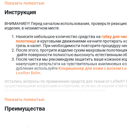
Показать полностью
Жидкое седельное мыло очень просто в использовании и даже 
Инструкция
специальными навыками, могут использовать его как професси
Жидкое седельное мыло Liquid Saddle Soap
отлично подходит 
ВНИМАНИЕ!!! Перед началом использования, проверьте реакцию
следующих типов изделий:
изделия, в незаметном месте.
Обувь;
Нанесите небольшое количество средства на
губку для чи
Мебель;
полотенце
и круговыми движениями начните протирать ко
Сумки;
грязь и налет. При необходимости повторите процедуру не
Одежда и др.
После этого, протрите изделие сухим махровым полотенц
дайте поверхности полностью высохнуть естественным о
Дополнительные консультации о
Жидком седельном мыле Liquid
После чистки мы рекомендуем защитить ваше кожаное из
можете получить у специалистов и менеджеров нашей компании
наилучшего результата на чувствительных анилиновых ко
При использовании нашего продукта крайне важно следовать и
дубления используйте
Кондиционер для кожи с воском
Le
гарантирует не только эффективное применение, но и вашу без
Leather Balm
.
нанесением состава рекомендуется протестировать его на небол
позволит убедиться в отсутствии нежелательных реакций и пров
Остались вопросы по применению средств для ткани от LeTech? 
вашем комфорте и безопасности, поэтому настоятельно рекомен
существующими вопросами и ответами, если вы не нашли ответ
важные рекомендации.
вы можете получить у специалистов нашей компании.
Показать полностью
Преимущества