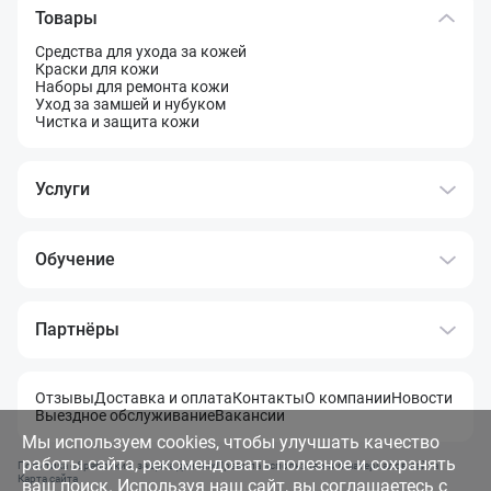
Товары
Средства для ухода за кожей
Краски для кожи
Наборы для ремонта кожи
Уход за замшей и нубуком
Чистка и защита кожи
Услуги
Обучение
Партнёры
Отзывы
Доставка и оплата
Контакты
О компании
Новости
Выездное обслуживание
Вакансии
Мы используем cookies, чтобы улучшать качество
работы сайта, рекомендовать полезное и сохранять
Политика обработки и защита данных
Правила использования материалов сайта
Карта сайта
ваш поиск. Используя наш сайт, вы соглашаетесь с