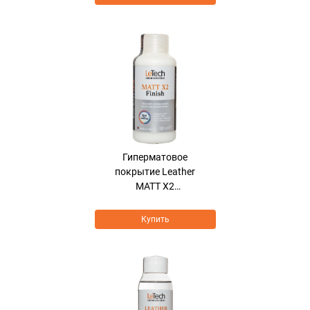
Гиперматовое
покрытие Leather
MATT X2
HyperMatt+SoftTouch
Купить